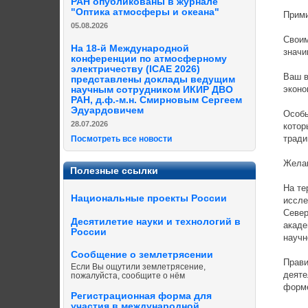
РАН опубликованы в журнале
"Оптика атмосферы и океана"
Прими
05.08.2026
Своим
На 18-й Международной
значи
конференции по атмосферному
электричеству (ICAE 2026)
Ваш в
представлены доклады ведущим
эконо
научным сотрудником ИКИР ДВО
РАН, д.ф.-м.н. Смирновым Сергеем
Эдуардовичем
Особы
28.07.2026
котор
тради
Посмотреть все новости
Желаю
Полезные ссылки
На те
Национальные проекты России
иссле
Север
Десятилетие науки и технологий в
акаде
России
научн
Сообщение о землетрясении
Прави
Если Вы ощутили землетрясение,
деяте
пожалуйста, сообщите о нём
форме
Регистрационная форма для
участия в международной