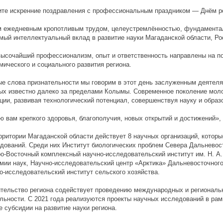
те искренние поздравления с профессиональным праздником — Днём ро
 ежедневным кропотливым трудом, целеустремлённостью, фундамента
мый интеллектуальный вклад в развитие науки Магаданской области, Ро
ысочайший профессионализм, опыт и ответственность направлены на по
мического и социального развития региона.
е слова признательности мы говорим в этот день заслуженным деятелям
ых известно далеко за пределами Колымы. Современное поколение мо
ции, развивая технологический потенциал, совершенствуя науку и образ
 вам крепкого здоровья, благополучия, новых открытий и достижений»,
рритории Магаданской области действует 8 научных организаций, котор
дований. Среди них Институт биологических проблем Севера Дальневос
о-Восточный комплексный научно-исследовательский институт им. Н. А
мии наук, Научно-исследовательский центр «Арктика» Дальневосточног
о-исследовательский институт сельского хозяйства.
тельство региона содействует проведению международных и региональн
льности. С 2021 года реализуются проекты научных исследований в рам
 субсидии на развитие науки региона.