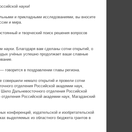
ссийской науки!
льными и прикладными исследованиями, вы вносите
ссии и мира.
стоянный и творческий поиск решения вопросов
 науки. Благодаря вам сделаны сотни открытий, о
лодых учёных успешно продолжает ваши славные
ование.
 — говорится в поздравлении главы региона.
ые совершили немало открытий и провели сотни
точного отделения Российской академии наук,
. Шило Дальневосточного отделения Российской
о отделения Российской академии наук, Магаданский
ых конференций, издательской и изобретательской
ках выделяемых из областного бюджета грантов в