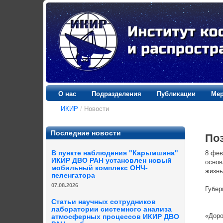
О нас
Подразделения
Публикации
Мер
ИКИР
/
Новости
Последние новости
По
В пункте наблюдения "Карымшина"
8 фев
ИКИР ДВО РАН установлен новый
основ
мобильный комплекс ОНЧ-
жизнь
пеленгатора
07.08.2026
Губер
Статьи научных сотрудников
лаборатории системного анализа
«Доро
атмосферных процессов ИКИР ДВО