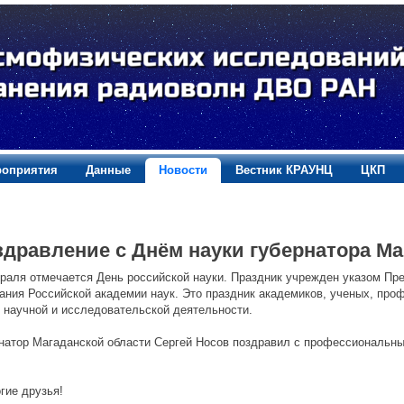
оприятия
Данные
Новости
Вестник КРАУНЦ
ЦКП
здравление с Днём науки губернатора Ма
раля отмечается День российской науки. Праздник учрежден указом Пре
ания Российской академии наук. Это праздник академиков, ученых, про
 научной и исследовательской деятельности.
натор Магаданской области Сергей Носов поздравил с профессиональны
гие друзья!