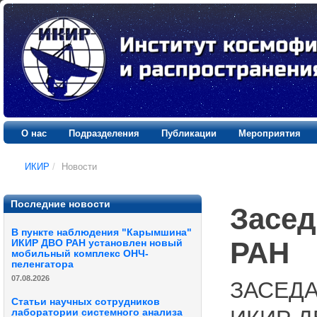
О нас
Подразделения
Публикации
Мероприятия
ИКИР
/
Новости
Последние новости
Засед
В пункте наблюдения "Карымшина"
РАН
ИКИР ДВО РАН установлен новый
мобильный комплекс ОНЧ-
пеленгатора
07.08.2026
ЗАСЕДА
Статьи научных сотрудников
лаборатории системного анализа