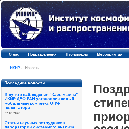
О нас
Подразделения
Публикации
Мероприятия
ИКИР
/
Новости
Последние новости
Поздр
В пункте наблюдения "Карымшина"
стипе
ИКИР ДВО РАН установлен новый
мобильный комплекс ОНЧ-
пеленгатора
приор
07.08.2026
Статьи научных сотрудников
лаборатории системного анализа