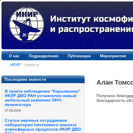
О нас
Подразделения
Публикации
Мероприятия
ИКИР
/
Новости
Последние новости
Алан Томс
В пункте наблюдения "Карымшина"
Получено благода
ИКИР ДВО РАН установлен новый
мобильный комплекс ОНЧ-
благодарность обс
пеленгатора
07.08.2026
Статьи научных сотрудников
лаборатории системного анализа
атмосферных процессов ИКИР ДВО