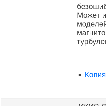
безошиб
Может и
моделей
магнито
турбуле
Копия