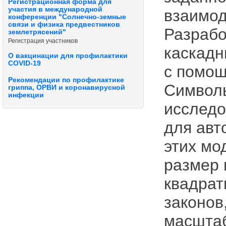
Регистрационная форма для
участия в международной
взаимод
конференции "Солнечно-земные
связи и физика предвестников
Разрабо
землетрясений"
Регистрация участников
каскадн
О вакцинации для профилактики
COVID-19
с помощ
Рекомендации по профилактике
Символь
гриппа, ОРВИ и коронавирусной
инфекции
исследо
для авт
этих мо
размер 
квадрат
законов
масштаб