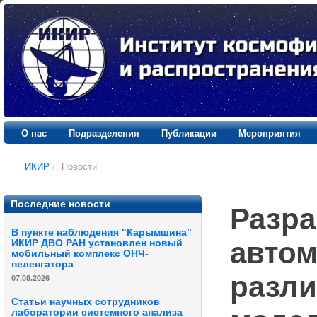
О нас
Подразделения
Публикации
Мероприятия
ИКИР
/
Новости
Последние новости
Разра
В пункте наблюдения "Карымшина"
автом
ИКИР ДВО РАН установлен новый
мобильный комплекс ОНЧ-
пеленгатора
разли
07.08.2026
Статьи научных сотрудников
лаборатории системного анализа