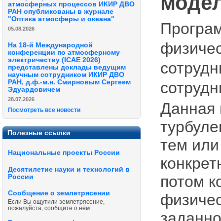
модел
атмосферных процессов ИКИР ДВО
РАН опубликованы в журнале
"Оптика атмосферы и океана"
Програм
05.08.2026
физичес
На 18-й Международной
конференции по атмосферному
электричеству (ICAE 2026)
сотрудн
представлены доклады ведущим
научным сотрудником ИКИР ДВО
РАН, д.ф.-м.н. Смирновым Сергеем
сотрудни
Эдуардовичем
28.07.2026
Данная 
Посмотреть все новости
турбуле
Полезные ссылки
тем или
Национальные проекты России
конкрет
Десятилетие науки и технологий в
потом к
России
Сообщение о землетрясении
физичес
Если Вы ощутили землетрясение,
пожалуйста, сообщите о нём
заданно