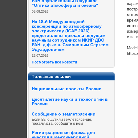
РАН опубликованы в журнале
парам
"Оптика атмосферы и океана"
постр
05.08.2026
матем
время
На 18-й Международной
интен
конференции по атмосферному
электричеству (ICAE 2026)
измер
представлены доклады ведущим
с исп
научным сотрудником ИКИР ДВО
РАН, д.ф.-м.н. Смирновым Сергеем
Model
Эдуардовичем
https
28.07.2026
Посмотреть все новости
Полезные ссылки
Национальные проекты России
Десятилетие науки и технологий в
России
Сообщение о землетрясении
Если Вы ощутили землетрясение,
пожалуйста, сообщите о нём
Регистрационная форма для
участия в международной