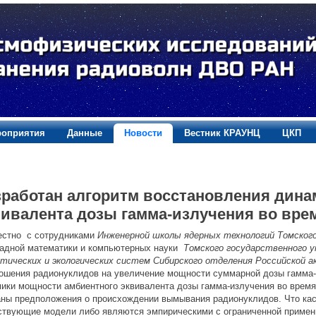
оприятия
Данные
Новости
Вестник КРАУНЦ
ЦКП
зработан алгоритм восстановления дин
вивалента дозы гамма-излучения во вре
естно с сотрудниками
Инженерной школы ядерных технологий Томског
адной математики и компьютерных науки
Томского государственного
тических и экологических систем Сибирского отделения Российской а
ошения радионуклидов на увеличение мощности суммарной дозы гамма-
ики мощности амбиентного эквивалента дозы гамма-излучения во время
ны предположения о происхождении вымывания радионуклидов. Что кас
твующие модели либо являются эмпирическими с ограниченной примен