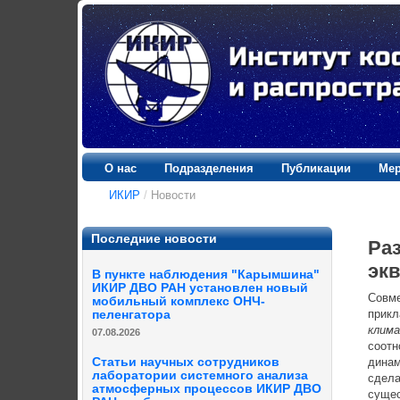
О нас
Подразделения
Публикации
Мер
ИКИР
/
Новости
Последние новости
Ра
эк
В пункте наблюдения "Карымшина"
ИКИР ДВО РАН установлен новый
Совм
мобильный комплекс ОНЧ-
прикл
пеленгатора
клима
07.08.2026
соотн
Статьи научных сотрудников
динам
лаборатории системного анализа
сдела
атмосферных процессов ИКИР ДВО
сущес