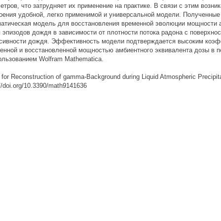
етров, что затрудняет их применение на практике. В связи с этим возни
оения удобной, легко применимой и универсальной модели. Полученные 
атическая модель для восстановления временной эволюции мощности а
 эпизодов дождя в зависимости от плотности потока радона с поверхнос
сивности дождя. Эффективность модели подтверждается высоким коэфф
енной и восстановленной мощностью амбиентного эквивалента дозы в 
ользованием Wolfram Mathematica.
 for Reconstruction of gamma-Background during Liquid Atmospheric Precipita
://doi.org/10.3390/math9141636