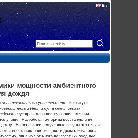
En
амики мощности амбиентного
мя дождя
о политехнического университета
, Института
 университета и Института мониторинга
кадемии наук
проведено исследование влияния
излучения. Разработан алгоритм восстановления
 дождя. На основании полученных результатов были
ается восстановления мощности дозы гамма-фона,
имостью, либо имеют много неизвестных входных