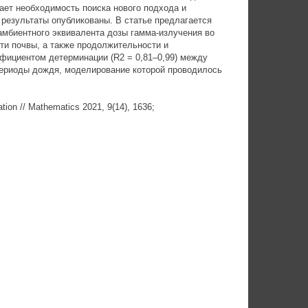
кает необходимость поиска нового подхода и
результаты опубликованы. В статье предлагается
мбиентного эквивалента дозы гамма-излучения во
ти почвы, а также продолжительности и
ициентом детерминации (R2 = 0,81–0,99) между
периоды дождя, моделирование которой проводилось
tion // Mathematics 2021, 9(14), 1636;