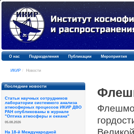
О нас
Подразделения
Публикации
Мероприятия
ИКИР
/
Новости
Последние новости
Флеш
Статьи научных сотрудников
лаборатории системного анализа
Флешмоб
атмосферных процессов ИКИР ДВО
РАН опубликованы в журнале
"Оптика атмосферы и океана"
гордост
05.08.2026
Великой
На 18-й Международной