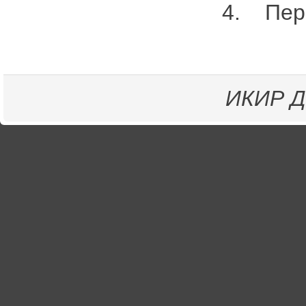
4. Пере
ИКИР
Д