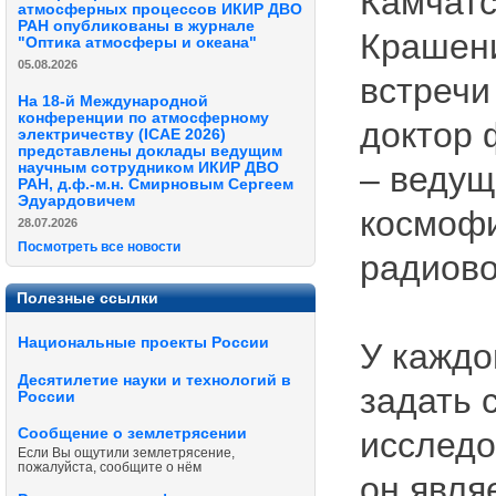
Камчатс
атмосферных процессов ИКИР ДВО
РАН опубликованы в журнале
Крашени
"Оптика атмосферы и океана"
05.08.2026
встречи
На 18-й Международной
конференции по атмосферному
доктор 
электричеству (ICAE 2026)
представлены доклады ведущим
научным сотрудником ИКИР ДВО
– ведущ
РАН, д.ф.-м.н. Смирновым Сергеем
Эдуардовичем
космофи
28.07.2026
Посмотреть все новости
радиов
Полезные ссылки
Национальные проекты России
У каждо
Десятилетие науки и технологий в
задать 
России
Сообщение о землетрясении
исследо
Если Вы ощутили землетрясение,
пожалуйста, сообщите о нём
он явля