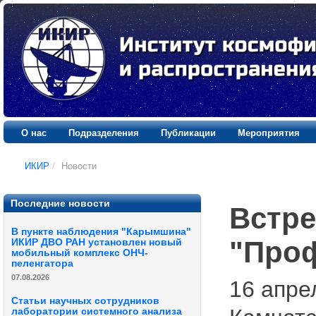
О нас
Подразделения
Публикации
Мероприятия
ИКИР
/
Новости
Последние новости
Встре
В пункте наблюдения "Карымшина"
"Проф
ИКИР ДВО РАН установлен новый
мобильный комплекс ОНЧ-
пеленгатора
07.08.2026
16 апре
Статьи научных сотрудников
лаборатории системного анализа