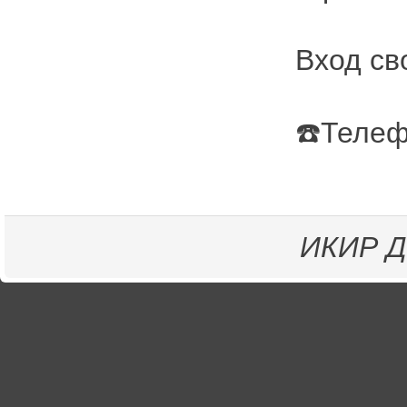
Вход св
☎️Телеф
ИКИР
Д