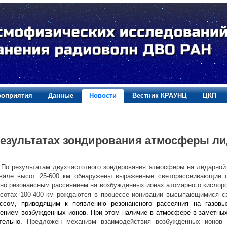
оприятия
Данные
Новости
Вестник КРАУНЦ
ЦКП
результатах зондирования атмосферы ли
По результатам двухчастотного зондирования атмосферы на лидарной ст
вале высот 25-600 км обнаружены выраженные светорассеивающие с
но резонансным рассеянием на возбужденных ионах атомарного кислоро
сотах 100-400 км рождаются в процессе ионизации высыпающимися св
ессом, приводящим к появлению резонансного рассеяния на газовы
ением возбужденных ионов. При этом наличие в атмосфере в заметных
ательно.
Предложен механизм взаимодействия возбужденных ионов