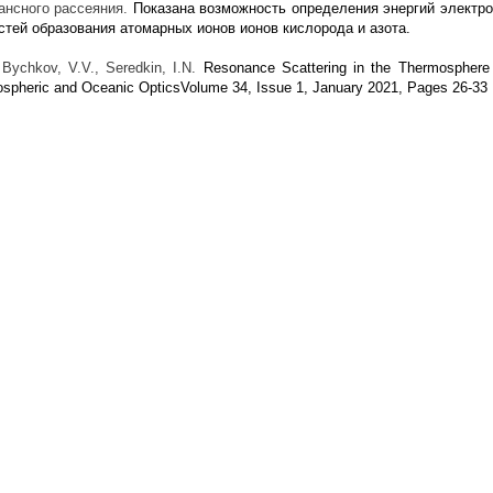
ансного рассеяния.
Показана возможность определения энергий электр
стей образования атомарных ионов ионов кислорода и азота.
Bychkov, V.V., Seredkin, I.N.
Resonance Scattering in the Thermosphere a
ospheric and Oceanic OpticsVolume 34, Issue 1, January 2021, Pages 26-33