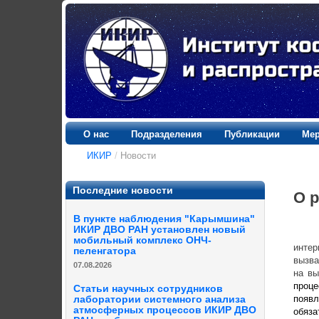
О нас
Подразделения
Публикации
Мер
ИКИР
/
Новости
Последние новости
О 
В пункте наблюдения "Карымшина"
ИКИР ДВО РАН установлен новый
мобильный комплекс ОНЧ-
интер
пеленгатора
вызва
07.08.2026
на вы
проц
Статьи научных сотрудников
появл
лаборатории системного анализа
атмосферных процессов ИКИР ДВО
обяз