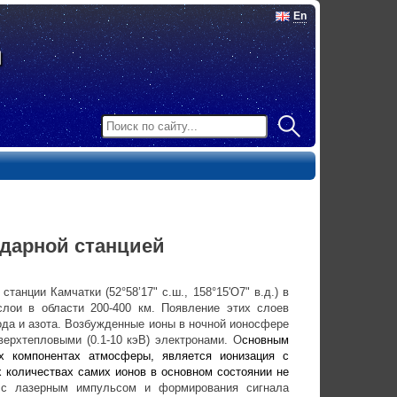
En
дарной станцией
анции Камчатки (52°58’17" с.ш., 158°15'О7" в.д.) в
лои в области 200-400 км. Появление этих слоев
да и азота. Возбужденные ионы в ночной ионосфере
ерхтепловыми (0.1-10 кэВ) электронами. О
сновным
х компонентах атмосферы, является ионизация с
 количествах самих ионов в основном состоянии не
 с лазерным импульсом и формирования сигнала