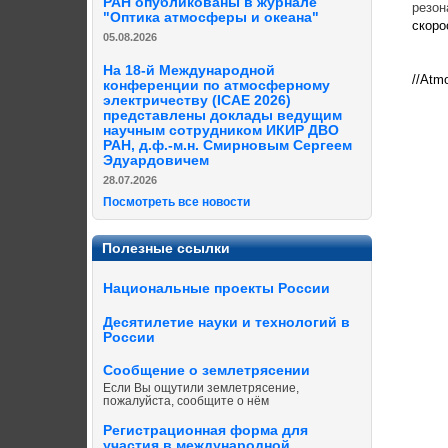
РАН опубликованы в журнале
резон
"Оптика атмосферы и океана"
скоро
05.08.2026
На 18-й Международной
//Atm
конференции по атмосферному
электричеству (ICAE 2026)
представлены доклады ведущим
научным сотрудником ИКИР ДВО
РАН, д.ф.-м.н. Смирновым Сергеем
Эдуардовичем
28.07.2026
Посмотреть все новости
Полезные ссылки
Национальные проекты России
Десятилетие науки и технологий в
России
Сообщение о землетрясении
Если Вы ощутили землетрясение,
пожалуйста, сообщите о нём
Регистрационная форма для
участия в международной