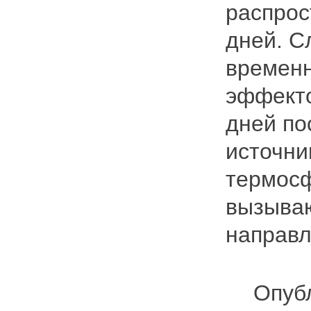
распрос
дней. С
временн
эффекто
дней по
источни
термосф
вызываю
направл
Опубл