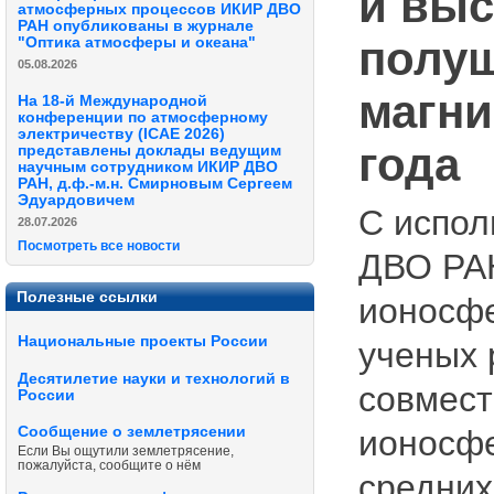
и выс
атмосферных процессов ИКИР ДВО
РАН опубликованы в журнале
полуш
"Оптика атмосферы и океана"
05.08.2026
магни
На 18-й Международной
конференции по атмосферному
электричеству (ICAE 2026)
года
представлены доклады ведущим
научным сотрудником ИКИР ДВО
РАН, д.ф.-м.н. Смирновым Сергеем
Эдуардовичем
С испол
28.07.2026
Посмотреть все новости
ДВО РАН
Полезные ссылки
ионосфе
Национальные проекты России
ученых 
Десятилетие науки и технологий в
совмест
России
Сообщение о землетрясении
ионосфе
Если Вы ощутили землетрясение,
пожалуйста, сообщите о нём
средних