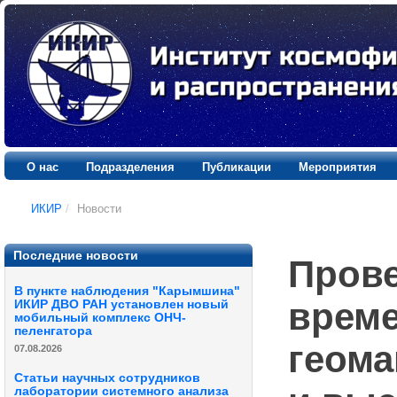
О нас
Подразделения
Публикации
Мероприятия
ИКИР
/
Новости
Последние новости
Прове
В пункте наблюдения "Карымшина"
врем
ИКИР ДВО РАН установлен новый
мобильный комплекс ОНЧ-
пеленгатора
геома
07.08.2026
Статьи научных сотрудников
лаборатории системного анализа