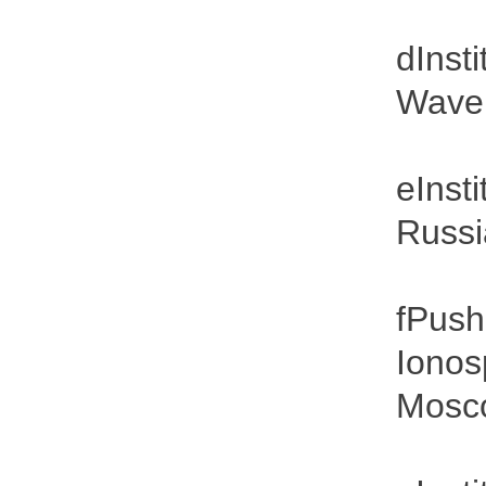
dInst
Wave 
eInst
Russi
fPush
Ionos
Mosco