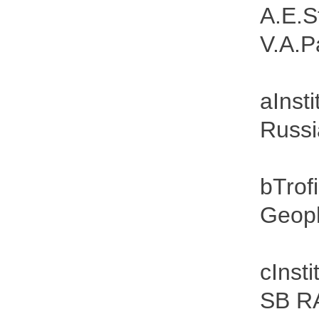
A.E.S
V.A.P
aInsti
Russi
bTrof
Geoph
cInst
SB RA