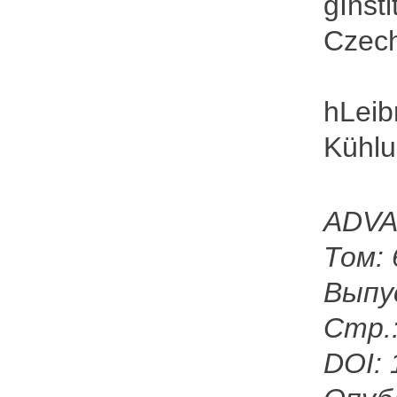
gInst
Czech
hLeib
Kühl
ADVA
Том: 
Выпус
Стр.:
DOI: 