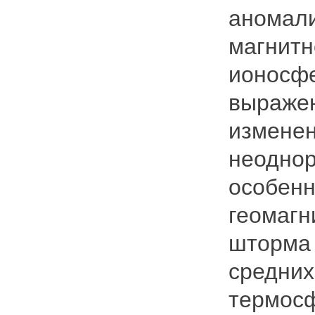
аномали
магнитн
ионосф
выражен
изменен
неоднор
особенн
геомагн
шторма 
средних
термосф