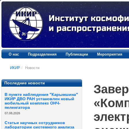
О нас
Подразделения
Публикации
Мероприятия
ИКИР
/
Новости
Последние новости
Завер
В пункте наблюдения "Карымшина"
«Комп
ИКИР ДВО РАН установлен новый
мобильный комплекс ОНЧ-
пеленгатора
элект
07.08.2026
Статьи научных сотрудников
лаборатории системного анализа