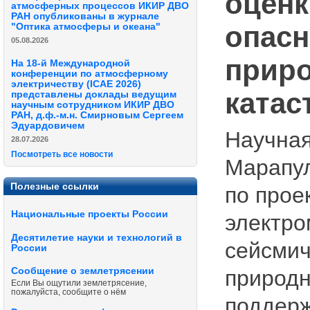
оценк
атмосферных процессов ИКИР ДВО
РАН опубликованы в журнале
опасн
"Оптика атмосферы и океана"
05.08.2026
приро
На 18-й Международной
конференции по атмосферному
электричеству (ICAE 2026)
катас
представлены доклады ведущим
научным сотрудником ИКИР ДВО
РАН, д.ф.-м.н. Смирновым Сергеем
Эдуардовичем
Научная
28.07.2026
Посмотреть все новости
Марапул
Полезные ссылки
по прое
Национальные проекты России
электро
Десятилетие науки и технологий в
сейсмич
России
Сообщение о землетрясении
природн
Если Вы ощутили землетрясение,
пожалуйста, сообщите о нём
поддерж