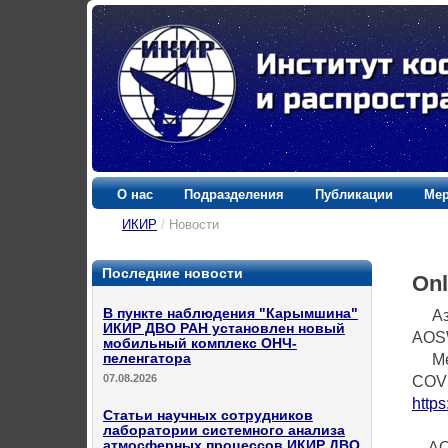
О нас
Подразделения
Публикации
Мер
ИКИР
/
Новости
Последние новости
Onl
В пункте наблюдения "Карымшина"
Азиа
ИКИР ДВО РАН установлен новый
AOS
мобильный комплекс ОНЧ-
пеленгатора
Меро
07.08.2026
COVI
https
Статьи научных сотрудников
лаборатории системного анализа
атмосферных процессов ИКИР ДВО
AOSW