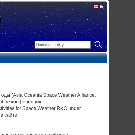
En
ы (Asia Oceania Space Weather Alliance,
online конференцию.
vities for Space Weather R&O under
на сайте
для сотрудничества и обмена