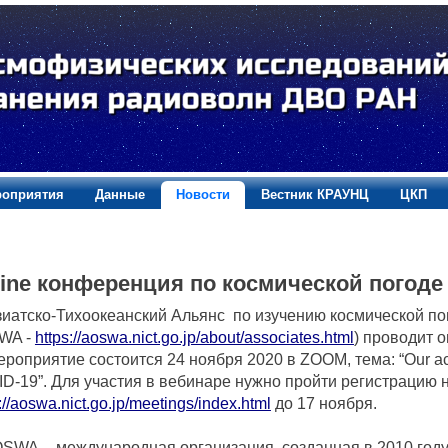
оприятия
Данные
Новости
Вестник КРАУНЦ
ЦКП
ine конференция по космической погоде
тско-Тихоокеанский Альянс по изучению космической погод
WA -
https://aoswa.nict.go.jp/about/associates.html
) проводит 
приятие состоится 24 ноября 2020 в ZOOM, тема: “Our acti
D-19”. Для участия в вебинаре нужно пройти регистрацию 
://aoswa.nict.go.jp/meetings/index.html
до 17 ноября.
A - международная организация, созданная в 2010 году 