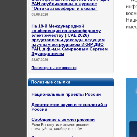
РАН опубликованы в журнале
инфо
"Оптика атмосферы и океана"
косм
05.08.2026
Наци
На 18-й Международной
имее
конференции по атмосферному
электричеству (ICAE 2026)
представлены доклады ведущим
научным сотрудником ИКИР ДВО
РАН, д.ф.-м.н. Смирновым Сергеем
Эдуардовичем
28.07.2026
Посмотреть все новости
Полезные ссылки
Национальные проекты России
Десятилетие науки и технологий в
России
Сообщение о землетрясении
Если Вы ощутили землетрясение,
пожалуйста, сообщите о нём