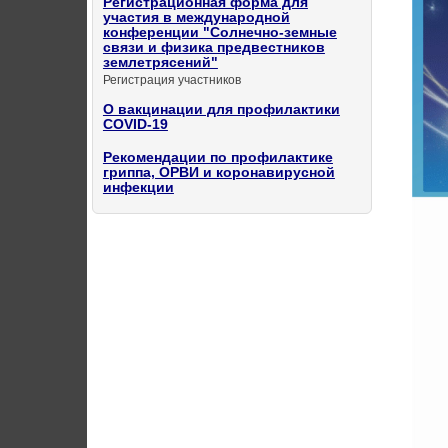
Регистрационная форма для
участия в международной
конференции "Солнечно-земные
связи и физика предвестников
землетрясений"
Регистрация участников
О вакцинации для профилактики
COVID-19
Рекомендации по профилактике
гриппа, ОРВИ и коронавирусной
инфекции