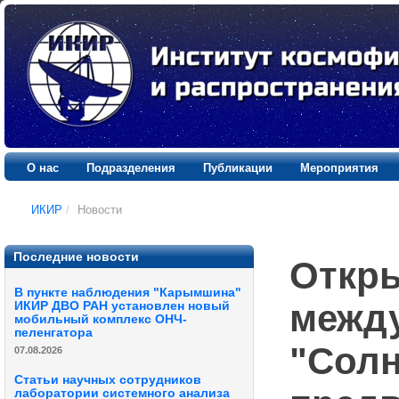
О нас
Подразделения
Публикации
Мероприятия
ИКИР
/
Новости
Последние новости
Откры
В пункте наблюдения "Карымшина"
межд
ИКИР ДВО РАН установлен новый
мобильный комплекс ОНЧ-
пеленгатора
"Солн
07.08.2026
Статьи научных сотрудников
лаборатории системного анализа