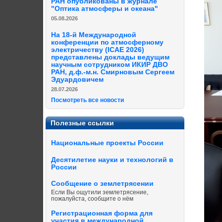
РАН опубликованы в журнале
"Оптика атмосферы и океана"
05.08.2026
На 18-й Международной
конференции по атмосферному
электричеству (ICAE 2026)
представлены доклады ведущим
научным сотрудником ИКИР ДВО
РАН, д.ф.-м.н. Смирновым Сергеем
Эдуардовичем
28.07.2026
Посмотреть все новости
Полезные ссылки
Национальные проекты России
Десятилетие науки и технологий в
России
Сообщение о землетрясении
Если Вы ощутили землетрясение,
пожалуйста, сообщите о нём
Регистрационная форма для
участия в международной