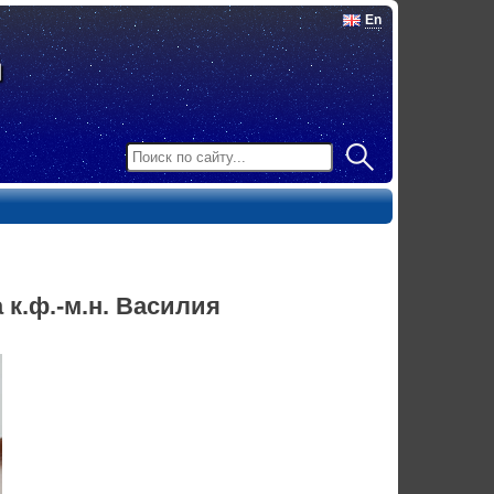
En
к.ф.-м.н. Василия