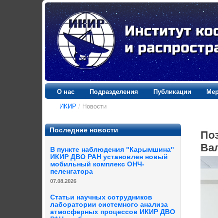
О нас
Подразделения
Публикации
Мер
ИКИР
/
Новости
Последние новости
Поз
Ва
В пункте наблюдения "Карымшина"
ИКИР ДВО РАН установлен новый
мобильный комплекс ОНЧ-
пеленгатора
07.08.2026
Статьи научных сотрудников
лаборатории системного анализа
атмосферных процессов ИКИР ДВО