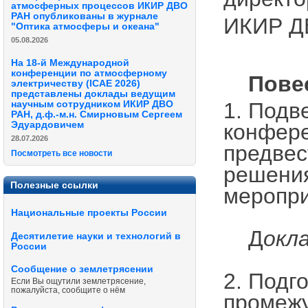
атмосферных процессов ИКИР ДВО
РАН опубликованы в журнале
ИКИР Д
"Оптика атмосферы и океана"
05.08.2026
На 18-й Международной
конференции по атмосферному
Повес
электричеству (ICAE 2026)
представлены доклады ведущим
1. Подв
научным сотрудником ИКИР ДВО
РАН, д.ф.-м.н. Смирновым Сергеем
конфере
Эдуардовичем
28.07.2026
предвес
Посмотреть все новости
решения
Полезные ссылки
меропри
Национальные проекты России
Д
окл
Десятилетие науки и технологий в
России
Сообщение о землетрясении
2. Подг
Если Вы ощутили землетрясение,
пожалуйста, сообщите о нём
промежу