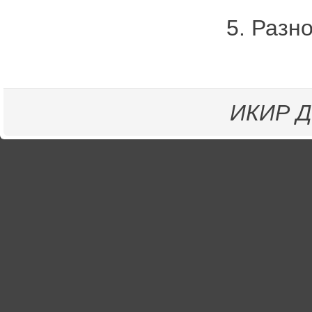
5. Разно
ИКИР
Д