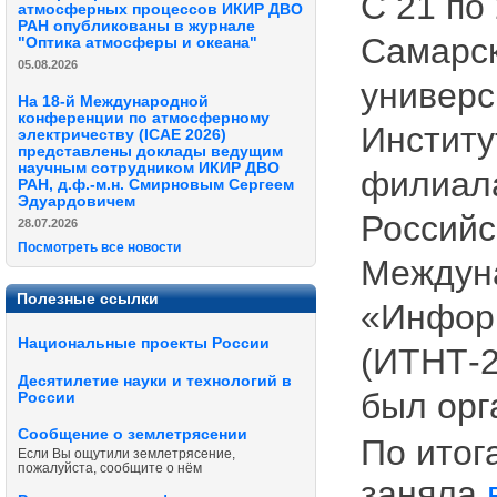
С 21 по
атмосферных процессов ИКИР ДВО
РАН опубликованы в журнале
Самарск
"Оптика атмосферы и океана"
05.08.2026
универс
На 18-й Международной
конференции по атмосферному
Институ
электричеству (ICAE 2026)
представлены доклады ведущим
научным сотрудником ИКИР ДВО
филиал
РАН, д.ф.-м.н. Смирновым Сергеем
Эдуардовичем
Российс
28.07.2026
Посмотреть все новости
Междун
Полезные ссылки
«Информ
Национальные проекты России
(ИТНТ-2
Десятилетие науки и технологий в
был орг
России
Сообщение о землетрясении
По итог
Если Вы ощутили землетрясение,
пожалуйста, сообщите о нём
заняла