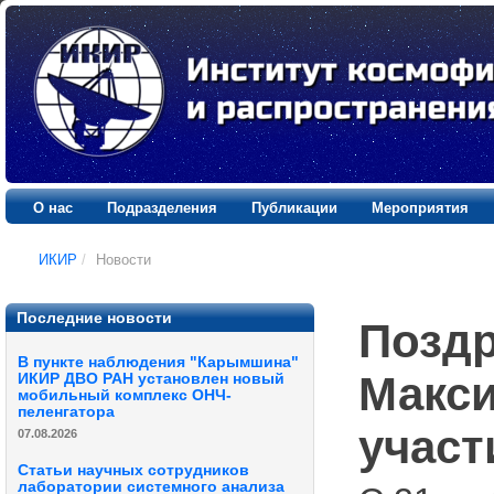
О нас
Подразделения
Публикации
Мероприятия
ИКИР
/
Новости
Последние новости
Поздр
В пункте наблюдения "Карымшина"
Макси
ИКИР ДВО РАН установлен новый
мобильный комплекс ОНЧ-
пеленгатора
участ
07.08.2026
Статьи научных сотрудников
лаборатории системного анализа