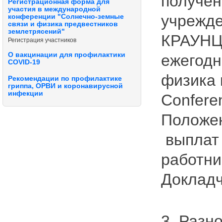
получен
Регистрационная форма для
участия в международной
учрежд
конференции "Солнечно-земные
связи и физика предвестников
землетрясений"
КРАУНЦ.
Регистрация участников
О вакцинации для профилактики
ежегодн
COVID-19
физика 
Рекомендации по профилактике
гриппа, ОРВИ и коронавирусной
инфекции
Confere
Положен
выплат 
работн
Докладч
3. Разно