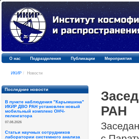
О нас
Подразделения
Публикации
Мероприятия
ИКИР
/
Новости
Последние новости
Засед
В пункте наблюдения "Карымшина"
РАН
ИКИР ДВО РАН установлен новый
мобильный комплекс ОНЧ-
пеленгатора
07.08.2026
Заседан
Статьи научных сотрудников
с.Парату
лаборатории системного анализа