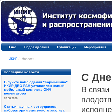
О нас
Подразделения
Публикации
Мероприятия
ИКИР
/
Новости
Последние новости
С Дне
В пункте наблюдения "Карымшина"
ИКИР ДВО РАН установлен новый
В связи
мобильный комплекс ОНЧ-
пеленгатора
плодотв
07.08.2026
Статьи научных сотрудников
исполне
лаборатории системного анализа