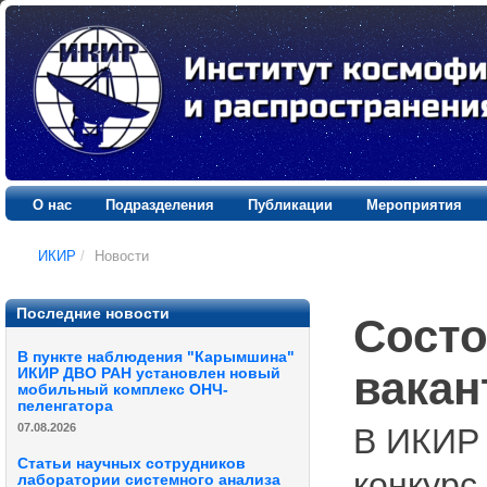
О нас
Подразделения
Публикации
Мероприятия
ИКИР
/
Новости
Последние новости
Состо
В пункте наблюдения "Карымшина"
вакан
ИКИР ДВО РАН установлен новый
мобильный комплекс ОНЧ-
пеленгатора
07.08.2026
В ИКИР
Статьи научных сотрудников
конкурс
лаборатории системного анализа