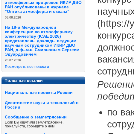
атмосферных процессов ИКИР ДВО
РАН опубликованы в журнале
научных
"Оптика атмосферы и океана"
05.08.2026
(https:
На 18-й Международной
конференции по атмосферному
конкурс
электричеству (ICAE 2026)
представлены доклады ведущим
должнос
научным сотрудником ИКИР ДВО
РАН, д.ф.-м.н. Смирновым Сергеем
Эдуардовичем
ваканси
28.07.2026
Посмотреть все новости
сотрудн
Полезные ссылки
Решение
Национальные проекты России
победит
Десятилетие науки и технологий в
России
по ва
Сообщение о землетрясении
сотру
Если Вы ощутили землетрясение,
пожалуйста, сообщите о нём