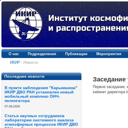
О нас
Подразделения
Публикации
Мероприятия
ИКИР
/
Новости
Последние новости
Заседание 
Первое заседание, в
В пункте наблюдения "Карымшина"
кабинет директора
ИКИР ДВО РАН установлен новый
мобильный комплекс ОНЧ-
пеленгатора
07.08.2026
Статьи научных сотрудников
лаборатории системного анализа
атмосферных процессов ИКИР ДВО