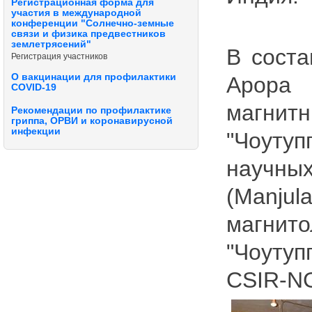
Регистрационная форма для
участия в международной
конференции "Солнечно-земные
связи и физика предвестников
землетрясений"
В соста
Регистрация участников
О вакцинации для профилактики
Арора
COVID-19
магни
Рекомендации по профилактике
гриппа, ОРВИ и коронавирусной
инфекции
"Чоут
научны
(Man
магни
"Чоутуп
CSIR-NG