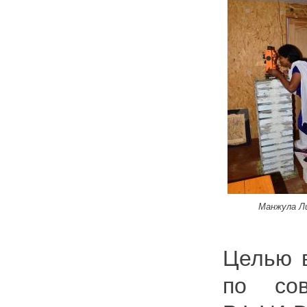
Манжула Л
Целью 
по сов