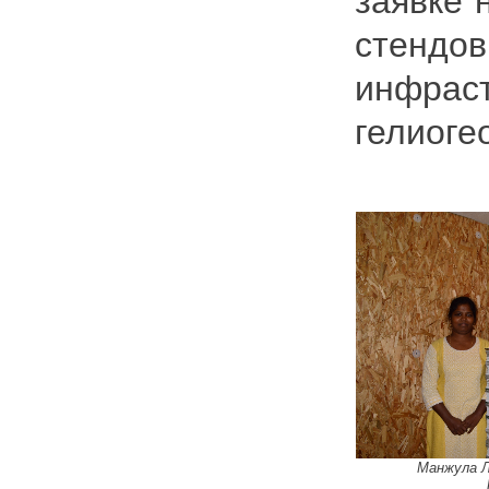
заявке 
стенд
инфра
гелиоге
Манжула Л