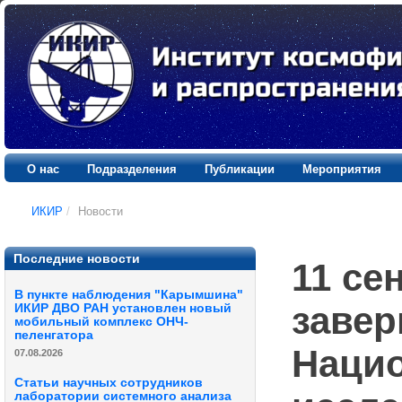
О нас
Подразделения
Публикации
Мероприятия
ИКИР
/
Новости
Последние новости
11 се
В пункте наблюдения "Карымшина"
завер
ИКИР ДВО РАН установлен новый
мобильный комплекс ОНЧ-
пеленгатора
Нацио
07.08.2026
Статьи научных сотрудников
лаборатории системного анализа