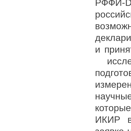
РФФИ-
россий
возможн
деклар
и приня
иссле
подгот
измерен
научны
которые
ИКИР в