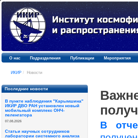
О нас
Подразделения
Публикации
Мероприятия
ИКИР
/
Новости
Последние новости
Важне
В пункте наблюдения "Карымшина"
получ
ИКИР ДВО РАН установлен новый
мобильный комплекс ОНЧ-
пеленгатора
07.08.2026
В отч
Статьи научных сотрудников
получе
лаборатории системного анализа