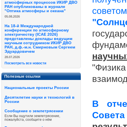
атмосферных процессов ИКИР ДВО
РАН опубликованы в журнале
советом
"Оптика атмосферы и океана"
05.08.2026
"Солн
На 18-й Международной
конференции по атмосферному
госуд
электричеству (ICAE 2026)
представлены доклады ведущим
фундам
научным сотрудником ИКИР ДВО
РАН, д.ф.-м.н. Смирновым Сергеем
Эдуардовичем
научны
28.07.2026
Посмотреть все новости
"Физик
взаимод
Полезные ссылки
Национальные проекты России
Десятилетие науки и технологий в
В отче
России
Сообщение о землетрясении
Совета 
Если Вы ощутили землетрясение,
пожалуйста, сообщите о нём
резул