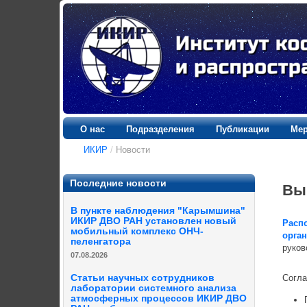
О нас
Подразделения
Публикации
Мер
ИКИР
/
Новости
Последние новости
Вы
В пункте наблюдения "Карымшина"
ИКИР ДВО РАН установлен новый
Расп
мобильный комплекс ОНЧ-
орга
пеленгатора
руков
07.08.2026
Согла
Статьи научных сотрудников
лаборатории системного анализа
атмосферных процессов ИКИР ДВО