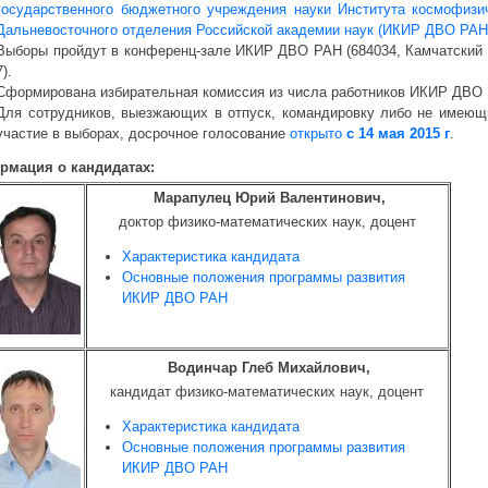
государственного бюджетного учреждения науки Института космофизи
Дальневосточного отделения Российской академии наук (ИКИР ДВО РАН
Выборы пройдут в конференц-зале ИКИР ДВО РАН (684034, Камчатский кр
7).
Сформирована избирательная комиссия из числа работников ИКИР ДВО
Для сотрудников, выезжающих в отпуск, командировку либо не имеющи
участие в выборах, досрочное голосование
открыто
с 14 мая 2015
г
.
рмация о кандидатах:
Марапулец Юрий Валентинович,
доктор физико-математических наук, доцент
Характеристика кандидата
Основные положения программы развития
ИКИР ДВО РАН
Водинчар Глеб Михайлович,
кандидат физико-математических наук, доцент
Характеристика кандидата
Основные положения программы развития
ИКИР ДВО РАН