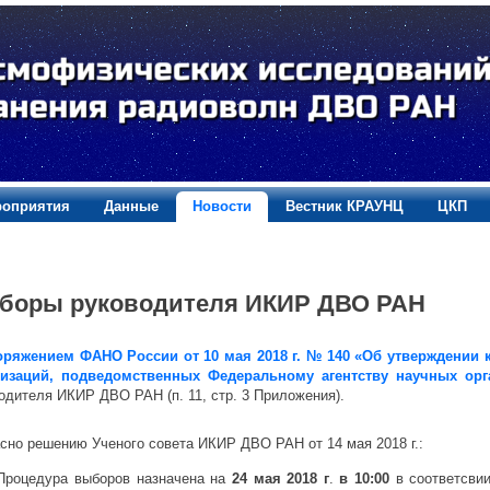
оприятия
Данные
Новости
Вестник КРАУНЦ
ЦКП
боры руководителя ИКИР ДВО РАН
оряжением ФАНО России от 10 мая 2018 г. № 140 «Об утверждении 
низаций, подведомственных Федеральному агентству научных орг
одителя ИКИР ДВО РАН (п. 11, стр. 3 Приложения).
сно решению Ученого совета ИКИР ДВО РАН от 14 мая 2018 г.:
Процедура выборов назначена на
24 мая 2018 г
.
в 10:00
в соответсви