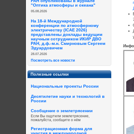
РАН опубликованы в журнале
"Оптика атмосферы и океана"
05.08.2026
На 18-й Международной
конференции по атмосферному
электричеству (ICAE 2026)
представлены доклады ведущим
научным сотрудником ИКИР ДВО
РАН, д.ф.-м.н. Смирновым Сергеем
Инфо
Эдуардовичем
28.07.2026
Посмотреть все новости
Полезные ссылки
Национальные проекты России
Десятилетие науки и технологий в
России
Сообщение о землетрясении
Если Вы ощутили землетрясение,
пожалуйста, сообщите о нём
Регистрационная форма для
участия в международной