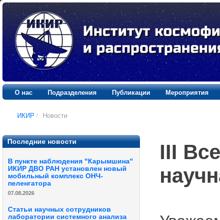
О нас
Подразделения
Публикации
Мероприятия
ИКИР
/
Новости
Последние новости
III В
В пункте наблюдения "Карымшина"
научн
ИКИР ДВО РАН установлен новый
мобильный комплекс ОНЧ-
пеленгатора
07.08.2026
Статьи научных сотрудников
лаборатории системного анализа