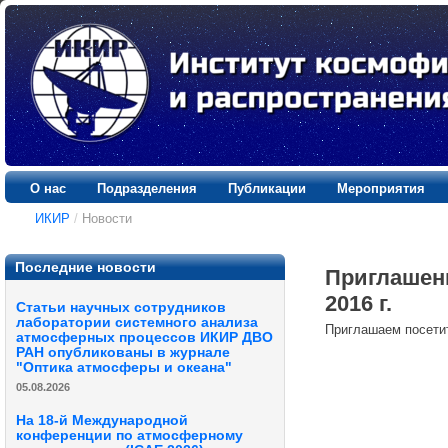
О нас
Подразделения
Публикации
Мероприятия
ИКИР
/
Новости
Последние новости
Приглашени
2016 г.
Статьи научных сотрудников
лаборатории системного анализа
Приглашаем посет
атмосферных процессов ИКИР ДВО
РАН опубликованы в журнале
"Оптика атмосферы и океана"
05.08.2026
На 18-й Международной
конференции по атмосферному