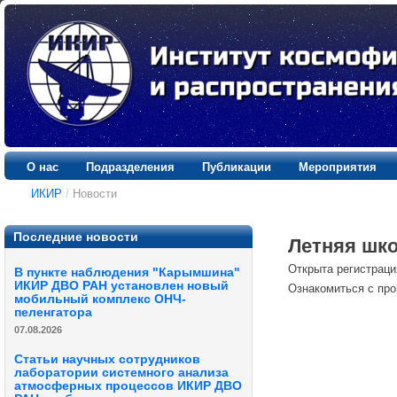
О нас
Подразделения
Публикации
Мероприятия
ИКИР
/
Новости
Последние новости
Летняя шк
Открыта регистрац
В пункте наблюдения "Карымшина"
ИКИР ДВО РАН установлен новый
Ознакомиться с про
мобильный комплекс ОНЧ-
пеленгатора
07.08.2026
Статьи научных сотрудников
лаборатории системного анализа
атмосферных процессов ИКИР ДВО