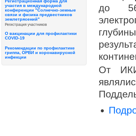
Регистрационная форма для
до 56
участия в международной
конференции "Солнечно-земные
связи и физика предвестников
электр
землетрясений"
Регистрация участников
глубины
О вакцинации для профилактики
COVID-19
резуль
Рекомендации по профилактике
гриппа, ОРВИ и коронавирусной
контине
инфекции
От ИКИ
являли
Поддель
Подро