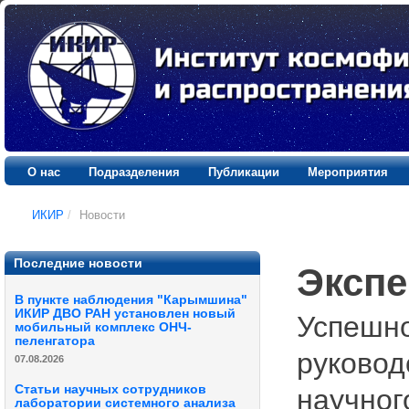
О нас
Подразделения
Публикации
Мероприятия
ИКИР
/
Новости
Последние новости
Экспе
В пункте наблюдения "Карымшина"
ИКИР ДВО РАН установлен новый
Успешн
мобильный комплекс ОНЧ-
пеленгатора
руковод
07.08.2026
Статьи научных сотрудников
научног
лаборатории системного анализа