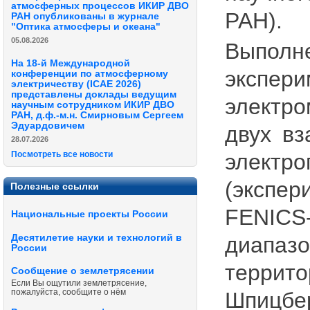
атмосферных процессов ИКИР ДВО
РАН).
РАН опубликованы в журнале
"Оптика атмосферы и океана"
05.08.2026
Выполне
На 18-й Международной
экспе
конференции по атмосферному
электричеству (ICAE 2026)
представлены доклады ведущим
электр
научным сотрудником ИКИР ДВО
РАН, д.ф.-м.н. Смирновым Сергеем
Эдуардовичем
двух в
28.07.2026
электр
Посмотреть все новости
(экспе
Полезные ссылки
FENIC
Национальные проекты России
Десятилетие науки и технологий в
диапазо
России
терри
Сообщение о землетрясении
Если Вы ощутили землетрясение,
пожалуйста, сообщите о нём
Шпицбер