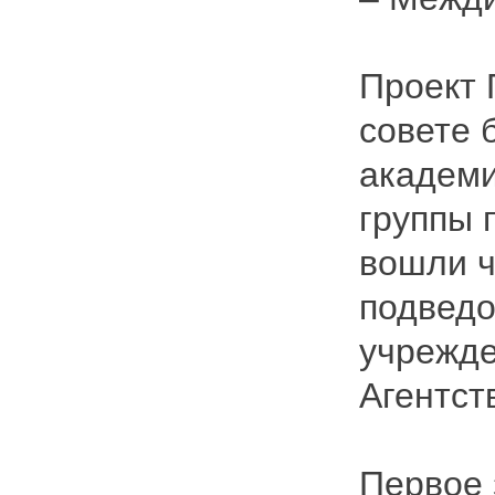
Проект 
совете 
академи
группы 
вошли ч
подвед
учрежде
Агентст
Первое 