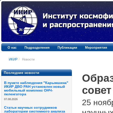
О нас
Подразделения
Публикации
Мероприятия
ИКИР
/
Новости
Последние новости
Обра
В пункте наблюдения "Карымшина"
совет
ИКИР ДВО РАН установлен новый
мобильный комплекс ОНЧ-
пеленгатора
07.08.2026
25 нояб
Статьи научных сотрудников
научных
лаборатории системного анализа