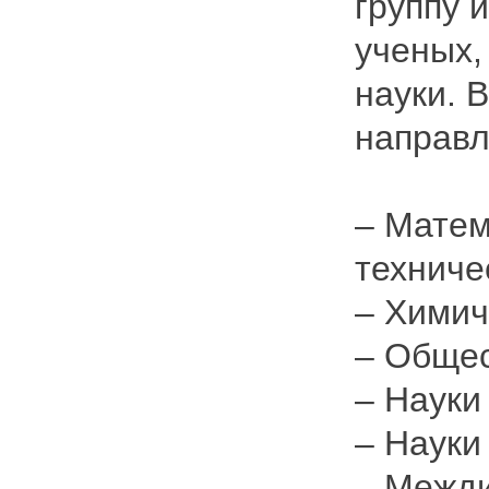
группу 
ученых,
науки. 
направл
– Матем
техниче
– Химич
– Общес
– Науки
– Науки
– Межди