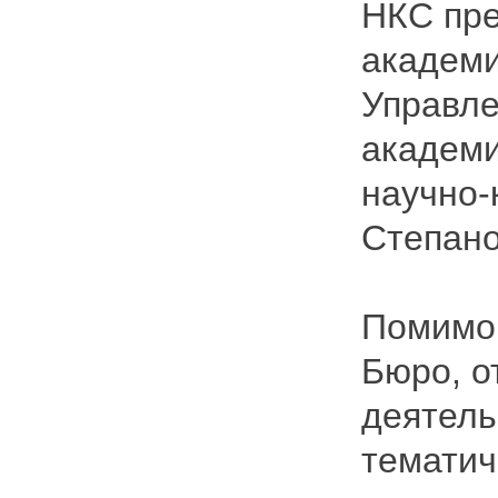
НКС пре
академи
Управле
академи
научно-
Степано
Помимо 
Бюро, о
деятель
тематич