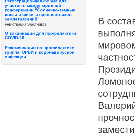
Регистрационная форма для
участия в международной
конференции "Солнечно-земные
связи и физика предвестников
В соста
землетрясений"
Регистрация участников
выполн
О вакцинации для профилактики
COVID-19
мировом
Рекомендации по профилактике
гриппа, ОРВИ и коронавирусной
частнос
инфекции
Президи
Ломонос
сотрудн
Валерий
прочнос
замести