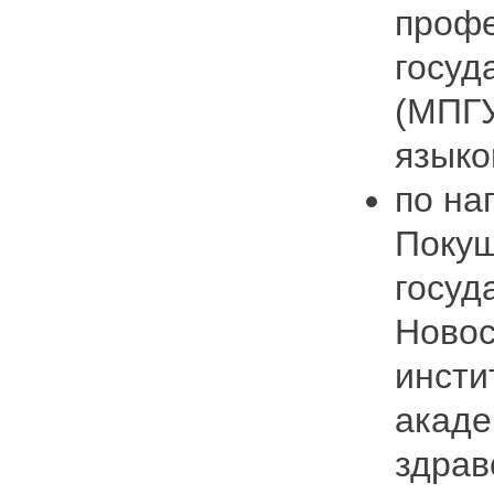
профе
госуд
(МПГУ
языко
по на
Покуш
госуд
Новос
инсти
акаде
здрав