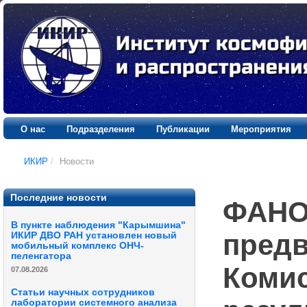
О нас
Подразделения
Публикации
Мероприятия
ИКИР
/
Новости
Последние новости
ФАНО
В пункте наблюдения "Карымшина"
предв
ИКИР ДВО РАН установлен новый
мобильный комплекс ОНЧ-
пеленгатора
Комис
07.08.2026
Статьи научных сотрудников
лаборатории системного анализа