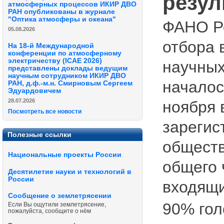
резул
атмосферных процессов ИКИР ДВО
РАН опубликованы в журнале
"Оптика атмосферы и океана"
ФАНО Ро
05.08.2026
отбора 
На 18-й Международной
конференции по атмосферному
электричеству (ICAE 2026)
научных
представлены доклады ведущим
научным сотрудником ИКИР ДВО
началос
РАН, д.ф.-м.н. Смирновым Сергеем
Эдуардовичем
28.07.2026
ноября 
Посмотреть все новости
зарегис
Полезные ссылки
обществ
Национальные проекты России
общего 
Десятилетие науки и технологий в
России
входящи
Сообщение о землетрясении
90% гол
Если Вы ощутили землетрясение,
пожалуйста, сообщите о нём