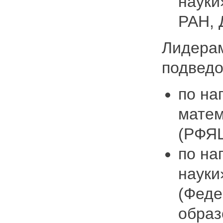
науки
РАН, 
Лидерам
подведо
по на
матем
(РФЯ
по на
науки
(Феде
образ