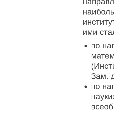
направл
наиболь
институ
ими ста
по на
матем
(Инст
Зам. 
по на
науки
всеоб