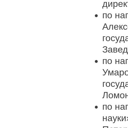
дирек
по на
Алекс
госуд
Завед
по на
Умаро
госуд
Ломон
по на
науки