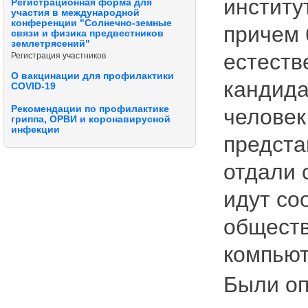
институ
Регистрационная форма для
участия в международной
конференции "Солнечно-земные
причем 
связи и физика предвестников
землетрясений"
естеств
Регистрация участников
О вакцинации для профилактики
кандида
COVID-19
Рекомендации по профилактике
человек
гриппа, ОРВИ и коронавирусной
инфекции
предста
отдали 
идут со
обществ
компьют
Были оп