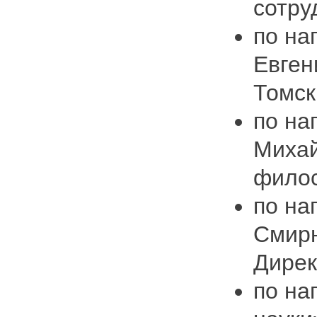
сотру
по на
Евген
Томск
по на
Михай
филос
по на
Смирн
Дирек
по на