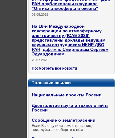
РАН опубликованы в журнале
"Оптика атмосферы и океана"
05.08.2026
На 18-й Международной
конференции по атмосферному
электричеству (ICAE 2026)
представлены доклады ведущим
научным сотрудником ИКИР ДВО
РАН, д.ф.-м.н. Смирновым Сергеем
Эдуардовичем
28.07.2026
Посмотреть все новости
Полезные ссылки
Национальные проекты России
Десятилетие науки и технологий в
России
Сообщение о землетрясении
Если Вы ощутили землетрясение,
пожалуйста, сообщите о нём