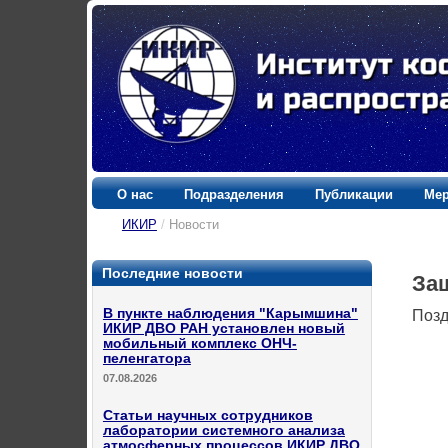
О нас
Подразделения
Публикации
Мер
ИКИР
/
Новости
Последние новости
За
В пункте наблюдения "Карымшина"
Позд
ИКИР ДВО РАН установлен новый
мобильный комплекс ОНЧ-
пеленгатора
07.08.2026
Статьи научных сотрудников
лаборатории системного анализа
атмосферных процессов ИКИР ДВО