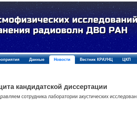
оприятия
Данные
Новости
Вестник КРАУНЦ
ЦКП
щита кандидатской диссертации
равляем сотрудника лаборатории акустических исследован