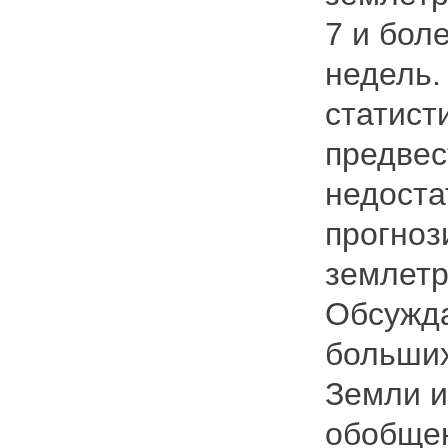
7 и бол
недель.
статист
предвес
недоста
прогноз
землетр
Обсужда
больших
Земли и
обобщен