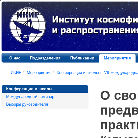
О нас
Подразделения
Публикации
Мероприятия
ИКИР
/
Мероприятия
/
Конференции и школы
/
VII международн
Конференции и школы
О сво
Международный семинар
Выборы руководителя
предв
практ