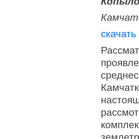
Копыло
Камчат
скачать
Рассмат
проявле
среднес
Камчатк
настоящ
рассмот
комплек
землетр