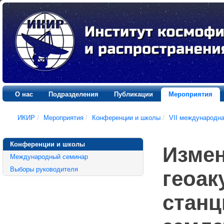
О нас
Подразделения
Публикации
Мероприятия
ИКИР
/
Мероприятия
/
Конференции и школы
/
VII международн
Конференции и школы
Измен
Международный семинар
Выборы руководителя
геоак
станц