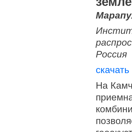
земле
Марапул
Инстит
распрос
Россия
скачать
На Камч
приемна
комбини
позволя