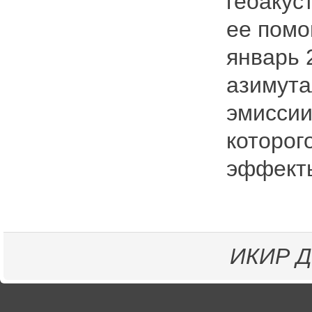
геоакус
ее помо
январь 
азимута
эмиссии
которог
эффекты
ИКИР
Д