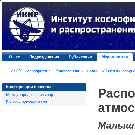
О нас
Подразделения
Публикации
Мероприятия
ИКИР
/
Мероприятия
/
Конференции и школы
/
VII международн
Конференции и школы
Распо
Международный семинар
Выборы руководителя
атмос
Малыш 