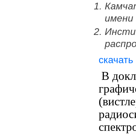
Камча
имени
Инсти
распр
скачать
В докл
графич
(вистл
радиос
спектр