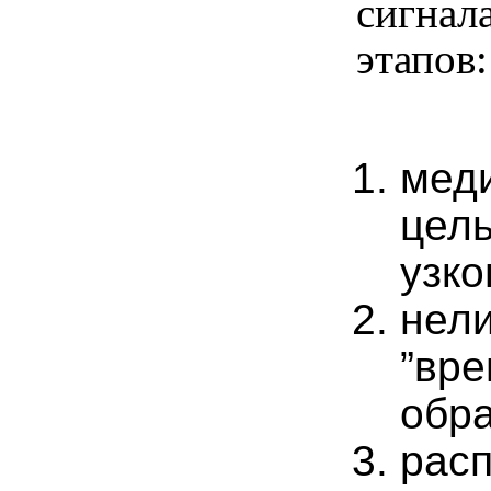
сигнал
этапов:
мед
цел
узк
нел
”вре
обра
расп