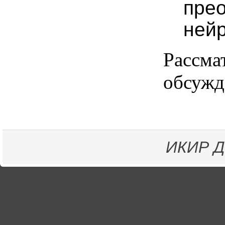
пре
нейр
Рассма
обсужд
ИКИР
Д