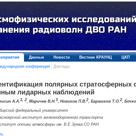
оприятия
Данные
Новости
Вестник КРАУНЦ
ЦКП
еждународная конференция
/
Доклады
ентификация полярных стратосферных о
нным лидарных наблюдений
1, 2
3
2
2
мисин А.А.
, Маричев В.Н.
, Новиков П.В.
, Барашков Т.О.
, Бочк
бирский федеральный университет
асноярский институт железнодорожного транспорта
ститут оптики атмосферы им. В.Е.Зуева СО РАН
ть