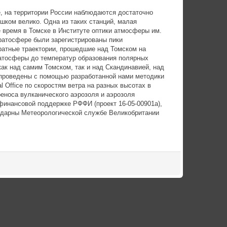
, на территории России наблюдаются достаточно
ишком велико. Одна из таких станций, малая
 время в Томске в Институте оптики атмосферы им.
тратосфере были зарегистрированы пики
ратные траектории, прошедшие над Томском на
атосферы до температур образования полярных
ак над самим Томском, так и над Скандинавией, над
проведены с помощью разработанной нами методики
l Office по скоростям ветра на разных высотах в
еноса вулканического аэрозоля и аэрозоля
финансовой поддержке РФФИ (проект 16-05-00901а),
годарны Метеорологической службе Великобритании