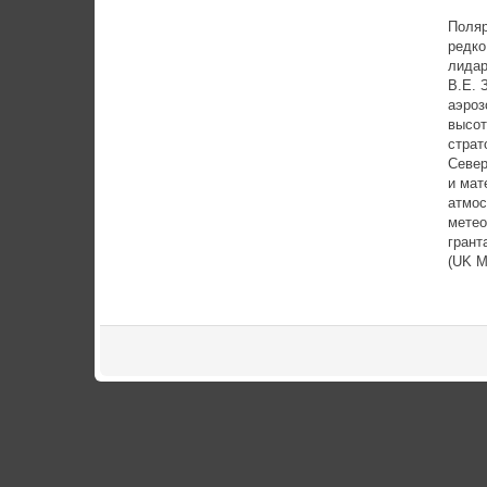
Поляр
редко
лидар
В.Е. 
аэроз
высот
страт
Север
и мат
атмос
метео
грант
(UK M