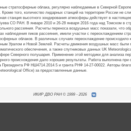
ные стратосферные облака, регулярно наблюдаемые в Северной Европе
. Кроме того, количество лидарных станций на территории России не сл
ная станция высотного зондирования атмосферы действует в настоящее
Зуева СО РАН. В январе 2010 и 26-28 января 2016 года над Томском в с
ольного рассеяния. Расчеты переноса воздушных масс показали, что об
ах наблюдения пиков рассеяния, имели участки с переохлаждением стр
осферных облаков. В различных случаях переохлаждение происходило к
ным Уралом и Новой Землей. Расчеты движения воздушных масс были 
ематического обеспечения, а также спутниковых данных UK Meteorologica
фере Северного полушария. Применение этой методики для анализа пер
рного происхождения дало хорошие результаты. Работа выполнена при 
а Президента РФ НШ4714.2014.5 и гранта РНФ 14-27-00022. Авторы бла
eteorological Office) за предоставленные данные.
ИКИР
ДВО РАН ©
1999 - 2026