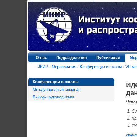
О нас
Подразделения
Публикации
Мер
ИКИР
/
Мероприятия
/
Конференции и школы
/
VII м
Конференции и школы
Ид
Международный семинар
да
Выборы руководителя
Чере
Си
Кр
Ин
скача