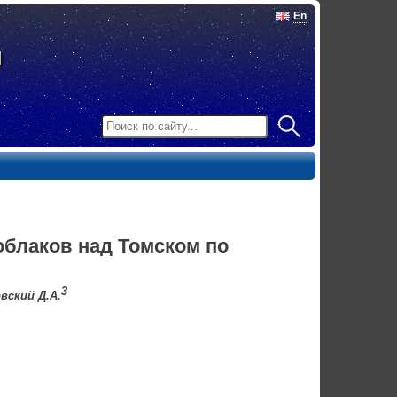
En
блаков над Томском по
3
овский Д.А.