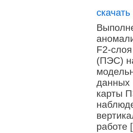
скачать
Выполне
аномали
F2-слоя
(ПЭС) н
модельн
данных 
карты П
наблюде
вертика
работе 