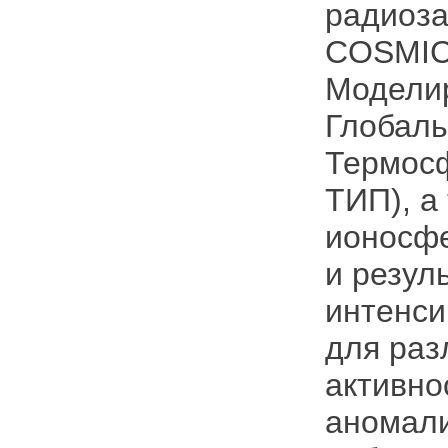
радиоза
COSMIC,
Моделир
Глобал
Термос
ТИП), а
ионосфе
и резул
интенси
для раз
активно
аномали