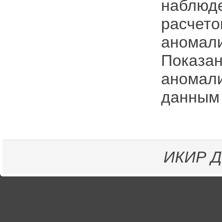
наблюде
расчето
аномали
Показан
аномали
данным
ИКИР
Д