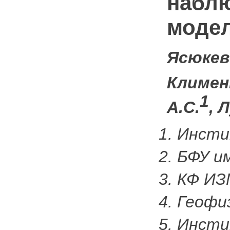
наблю
моде
Ясюкев
Климен
1
А.С.
, 
Инсти
БФУ и
КФ ИЗ
Геофи
Инсти