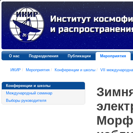
О нас
Подразделения
Публикации
Мероприятия
ИКИР
/
Мероприятия
/
Конференции и школы
/
VII международн
Конференции и школы
Зимня
Международный семинар
Выборы руководителя
элект
Морф