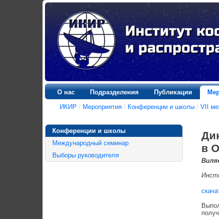
О нас
Подразделения
Публикации
Мер
ИКИР
/
Мероприятия
/
Конференции и школы
/
VII м
Конференции и школы
Ди
Международный семинар
в 
Выборы руководителя
Виляе
Инст
скача
Выпол
получ