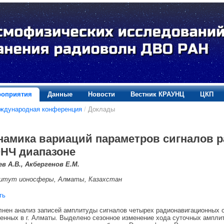
оприятия
Данные
Новости
Вестник КРАУНЦ
ЦКП
еждународная конференция
/
Доклады
намика вариаций параметров сигналов 
ОНЧ диапазоне
в А.В., Акбергенов Е.М.
итут ионосферы, Алматы, Казахстан
ть
нен анализ записей амплитуды сигналов четырех радионавигационных ста
енных в г. Алматы. Выделено сезонное изменение хода суточных амплит