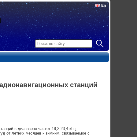
En
радионавигационных станций
нций в диапазоне частот 18,2-23,4 кГц,
уд от летних месяцев к зимним, связываемое с