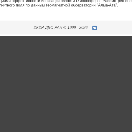
циями эффективности ионизации области D ионосферы. Рассмотрен спек
гнитного поля по данным геомагнитной обсерватории "Алма-Ата".
ИКИР
ДВО РАН ©
1999 - 2026