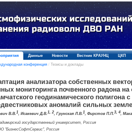
оприятия
Данные
Новости
Вестник КРАУНЦ
ЦКП
ждународная конференция
/
Тезисы и доклады
аптация анализатора собственных векто
нных мониторинга почвенного радона на
Камчатского геодинамического полигона 
едвестниковых аномалий сильных земл
1
1, 2
1
3, 4
вич В.В.
, Исакевич Д.В.
, Грунская Л.В.
, Фирстов П.П.
, Мак
адимирский государственный университет, Россия
О ''БизнесСофтСервис'', Россия