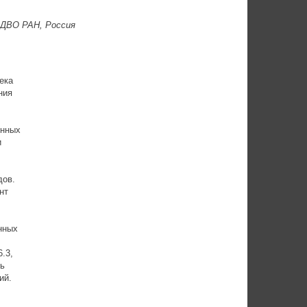
 ДВО РАН, Россия
ека
ния
енных
и
дов.
нт
нных
.3,
ть
ий.