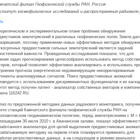
мчатский филиал Геофизической службы РАН, Россия
ститут космофизических исследований и распространения радиоволн
ть
ретическом и экспериментальном плане проблема обнаружения
естников землетрясений в различных геофизических полях Земли дал
зрешения, поэтому применении новых эффективных методик обнаруже
осрочных предвестников сильных землетрясений является задачей
степенной важности. Проведенные исследования показали, что для
ия задач прогнозирования целесообразно использовать метод собств
ров, который позволяет эффективно анализировать и использовать пр
оении прогноза энергетически недоминирующие некоррелированные
ненты анализируемых сигналов. Поиск предвестниковых аномалий
водится с использованием дискриминантных функционалов и их каска
от метод получен патент - анализатор собственных векторов и компоне
ала 116242 RU.
з по предложенной методике данных радонового мониторинга, получе
ти станций Камчатского филиала геофизической службы РАН на
павловском геодинамическом полигоне, перед землетрясением с М = 6
ошедшим 30 июля 2010 г. в Авачинском заливе, показал эффективнос
ботанного анализатора для целей выделения предвестниковых аномал
батываемую методику на первом этапе планируется применить для
отки ретроспективных данных, а на следующем в режиме реального