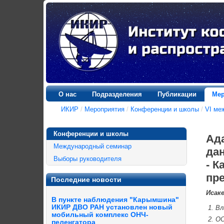
О нас
Подразделения
Публикации
Мер
ИКИР
/
Мероприятия
/
Конференции и школы
/
VI ме
Конференции и школы
Ад
Международный семинар
да
Выборы руководителя
- 
пр
Последние новости
Исаке
В пункте наблюдения "Карымшина"
ИКИР ДВО РАН установлен новый
Вл
мобильный комплекс ОНЧ-
ОО
пеленгатора