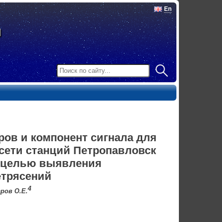
En
ров и компонент сигнала для
 сети станций Петропавловск
с целью выявления
етрясений
4
аров О.Е.