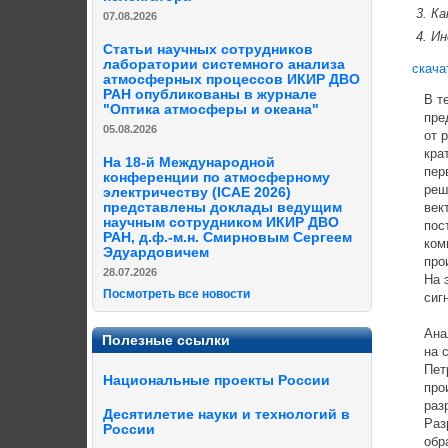
Ка
07.08.2026
Ин
Статьи научных сотрудников
лаборатории системного анализа
скача
атмосферных процессов ИКИР ДВО
РАН опубликованы в журнале
В тео
"Оптика атмосферы и океана"
предв
05.08.2026
от ра
кратк
На 18-й Международной
перво
конференции по атмосферному
решен
электричеству (ICAE 2026)
представлены доклады ведущим
векто
научным сотрудником ИКИР ДВО
постр
РАН, д.ф.-м.н. Смирновым Сергеем
компо
Эдуардовичем
произ
28.07.2026
На эт
Посмотреть все новости
сигн
Анали
Полезные ссылки
на се
Петро
Национальные проекты России
произ
разра
Десятилетие науки и технологий в
Разра
России
обраб