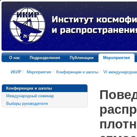
О нас
Подразделения
Публикации
Мероприятия
ИКИР
/
Мероприятия
/
Конференции и школы
/
VI международна
Конференции и школы
Повед
Международный семинар
Выборы руководителя
распр
плотн