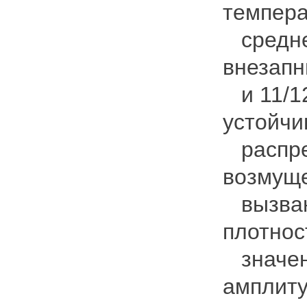
темпера
средне
внезапн
и 11/12
устойч
распред
возмуще
вызван
плотнос
значени
амплиту