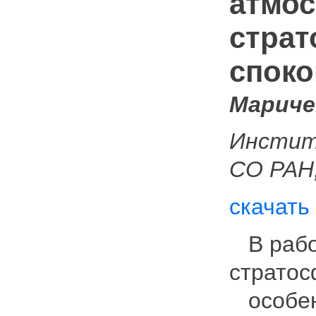
атмос
страт
споко
Маричев
Инстит
СО РАН,
скачать
В работ
стратос
особенн