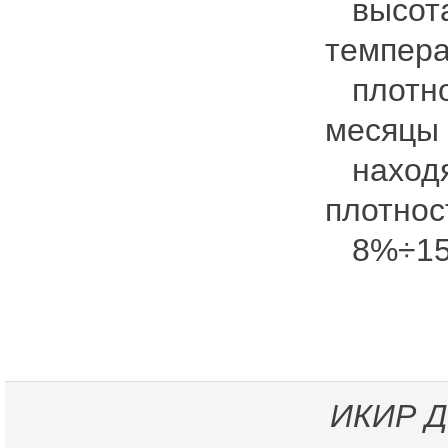
высотах
темпера
плотнос
месяцы 
находят
плотнос
8%÷15
ИКИР
Д