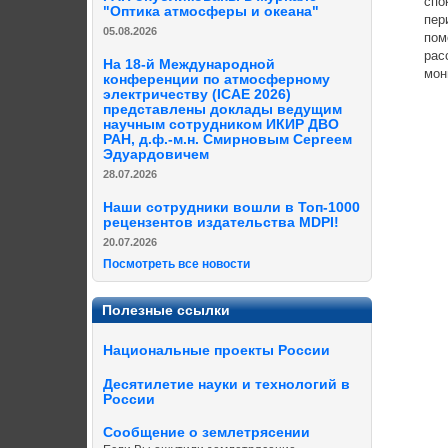
споко
"Оптика атмосферы и океана"
перио
05.08.2026
помощ
рассм
На 18-й Международной
монит
конференции по атмосферному
электричеству (ICAE 2026)
представлены доклады ведущим
научным сотрудником ИКИР ДВО
РАН, д.ф.-м.н. Смирновым Сергеем
Эдуардовичем
28.07.2026
Наши сотрудники вошли в Топ-1000
рецензентов издательства MDPI!
20.07.2026
Посмотреть все новости
Полезные ссылки
Национальные проекты России
Десятилетие науки и технологий в
России
Сообщение о землетрясении