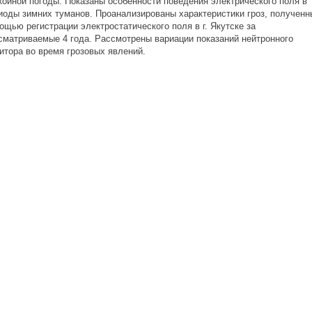
йной погоды. Показаны особенности поведения электрического поля в
ды зимних туманов. Проанализированы характеристики гроз, полученн
ью регистрации электростатического поля в г. Якутске за
атриваемые 4 года. Рассмотрены вариации показаний нейтронного
ора во время грозовых явлений.