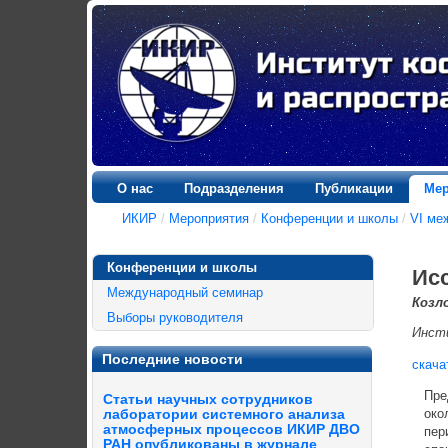
О нас
Подразделения
Публикации
Мер
ИКИР
/
Мероприятия
/
Конференции и школы
/
VI ме
Конференции и школы
Исс
Международный семинар
Козло
Выборы руководителя
Инсти
Последние новости
скача
Предс
Статьи научных сотрудников
около
лаборатории системного анализа
атмосферных процессов ИКИР ДВО
перио
РАН опубликованы в журнале