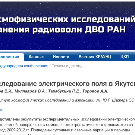
оприятия
Данные
Новости
Вестник КРАУНЦ
ЦКП
ждународная конференция
/
Тезисы и доклады
ледование электрического поля в Якутске
в В.И., Муллаяров В.А., Тарабукина Л.Д., Торопов А.А.
тут космофизических исследований и аэрономии им. Ю.Г. Шафера СО
ть
тавлены результаты экспериментальных исследований электрическог
 земной поверхности с помощью электростатического флюксметра за
д 2009-2012 гг. Приведены суточные и сезонные вариации в периоды