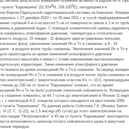
тавлены результаты измерений объемной активности радона Rn и тор
0
0
пункте "Карымшина" (52.814
N, 158.105
E), находящемся в
е Верхне-Паратунской гидротермальной системы на Камчатке. Измере
дились с 27 декабря 2010 г. по 20 мая 2011 г. в сухой перфорированной
ине глубиной 4 м и на высоте 5 см от поверхности земли в 1 м от труб
ины в деревянной будке. С помощью климатической камеры радиомет
 измерялись атмосферное давление, температура и относительная
ость воздуха. 25 января - 11 февраля зарегистрированы большие,
ительно фона, увеличения значений Rn и Tn в скважине, а 8 - 19
ля - в воздухе возле трубы скважины. Увеличения значений Rn и Tn в
хе происходили во время изменений атмосферного давления
тического масштаба и имеют с этими изменениями высокозначимую
ательную корреляцию. Такие изменения атмосферного давления
ствовали во время возмущений Rn и Tn в скважине. За период измере
х возмущений Rn и Tn в скважине и в воздухе возле трубы скважины н
з землетрясений с энергетическим классом Ks >= 10.0, произошедших
оянии до 200 км от пункта "Карымшина" показал, что во время
щений Rn и Tn не было усиления локальной сейсмичности. Возмущен
в скважине появились за 44.7 суток до землетрясения в Японии 11 мар
г. с магнитудой 9.0, эпицентр которого находился на расстоянии 2000
 пункта "Карымшина". По данным работы Соболева Г.А. [Физика Земли,
 N 12. С. 11-22], за 1.5 месяца (45 суток) до этого землетрясения на
останции "Петропавловск" в 43 км от пункта "Карымшина" многократно
сла интенсивность низкочастотного сейсмического шума в минутном
азоне периодов.