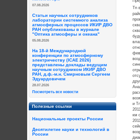
Предс
07.08.2026
Tn в 
район
Статьи научных сотрудников
прово
лаборатории системного анализа
скваж
атмосферных процессов ИКИР ДВО
РАН опубликованы в журнале
скваж
"Оптика атмосферы и океана"
будке
05.08.2026
влажн
относ
На 18-й Международной
февра
конференции по атмосферному
возду
электричеству (ICAE 2026)
синоп
представлены доклады ведущим
научным сотрудником ИКИР ДВО
отриц
РАН, д.ф.-м.н. Смирновым Сергеем
отсут
Эдуардовичем
други
28.07.2026
Анали
Посмотреть все новости
расст
возму
и Tn 
Полезные ссылки
2011 
км от
Национальные проекты России
2011.
сейсм
Десятилетие науки и технологий в
возро
России
диап