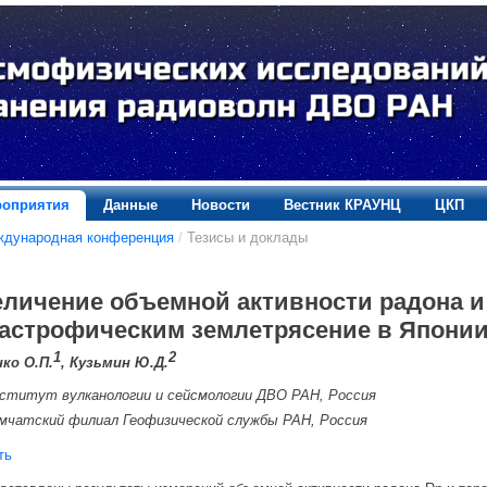
оприятия
Данные
Новости
Вестник КРАУНЦ
ЦКП
ждународная конференция
/
Тезисы и доклады
еличение объемной активности радона и 
астрофическим землетрясение в Японии 1
1
2
ко О.П.
, Кузьмин Ю.Д.
ститут вулканологии и сейсмологии ДВО РАН, Россия
мчатский филиал Геофизической службы РАН, Россия
ть