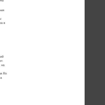
она
ния
ы
ра в
ний
ет.
 на
ия Rn
та