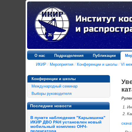
О нас
Подразделения
Публикации
Мер
ИКИР
/
Мероприятия
/
Конференции и школы
/
VI ме
Конференции и школы
Ув
Международный семинар
кат
Выборы руководителя
Рулен
Последние новости
Ин
Ка
В пункте наблюдения "Карымшина"
ИКИР ДВО РАН установлен новый
скача
мобильный комплекс ОНЧ-
пеленгатора