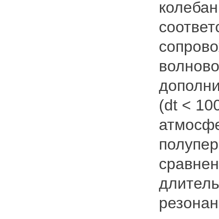
колебан
соответ
сопрово
волново
дополни
(dt < 1
атмосфе
полупер
сравнен
длитель
резонан