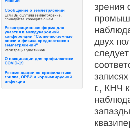
России
зрения 
Сообщение о землетрясении
промыш
Если Вы ощутили землетрясение,
пожалуйста, сообщите о нём
наблюда
Регистрационная форма для
участия в международной
конференции "Солнечно-земные
двух по
связи и физика предвестников
землетрясений"
следует
Регистрация участников
О вакцинации для профилактики
соответ
COVID-19
Рекомендации по профилактике
записях
гриппа, ОРВИ и коронавирусной
инфекции
г., КНЧ
наблюда
запазды
квазипе