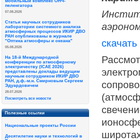
мобильный комплекс ОНЧ-
пеленгатора
Инстит
07.08.2026
Статьи научных сотрудников
аэроном
лаборатории системного анализа
атмосферных процессов ИКИР ДВО
РАН опубликованы в журнале
скачать
"Оптика атмосферы и океана"
05.08.2026
Рассмот
На 18-й Международной
конференции по атмосферному
электричеству (ICAE 2026)
электро
представлены доклады ведущим
научным сотрудником ИКИР ДВО
РАН, д.ф.-м.н. Смирновым Сергеем
сопров
Эдуардовичем
28.07.2026
(атмосф
Посмотреть все новости
свечени
Полезные ссылки
ионосфе
Национальные проекты России
широтах
Десятилетие науки и технологий в