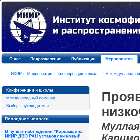
О нас
Подразделения
Публикации
Мероприятия
ИКИР
/
Мероприятия
/
Конференции и школы
/
V международная
Конференции и школы
Прояв
Международный семинар
Выборы руководителя
низко
Последние новости
Муллаяр
В пункте наблюдения "Карымшина"
Каримов
ИКИР ДВО РАН установлен новый