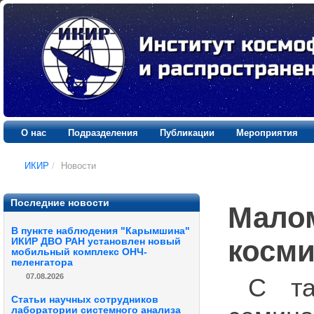
О нас
Подразделения
Публикации
Мероприятия
ИКИР
/
Новости
Последние новости
Мало
В пункте наблюдения "Карымшина"
косми
ИКИР ДВО РАН установлен новый
мобильный комплекс ОНЧ-
пеленгатора
07.08.2026
С та
Статьи научных сотрудников
лаборатории системного анализа