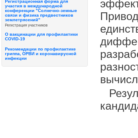
эффе
Регистрационная форма для
участия в международной
конференции "Солнечно-земные
Привод
связи и физика предвестников
землетрясений"
един
Регистрация участников
О вакцинации для профилактики
диффе
COVID-19
Рекомендации по профилактике
разра
гриппа, ОРВИ и коронавирусной
инфекции
разн
вычисл
Резу
кандид