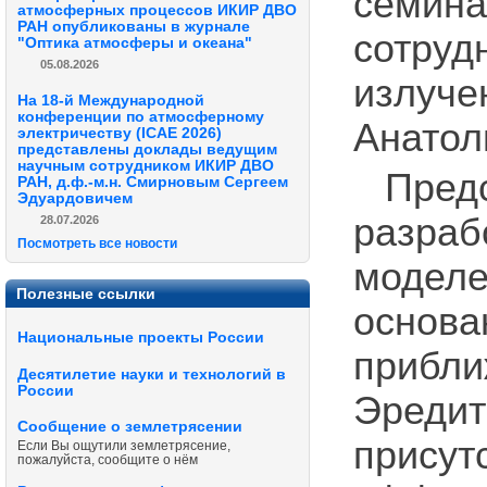
семин
атмосферных процессов ИКИР ДВО
РАН опубликованы в журнале
сотру
"Оптика атмосферы и океана"
05.08.2026
излуч
На 18-й Международной
конференции по атмосферному
Анатол
электричеству (ICAE 2026)
представлены доклады ведущим
научным сотрудником ИКИР ДВО
Пред
РАН, д.ф.-м.н. Смирновым Сергеем
Эдуардовичем
разра
28.07.2026
Посмотреть все новости
модел
Полезные ссылки
основ
Национальные проекты России
приб
Десятилетие науки и технологий в
России
Эред
Сообщение о землетрясении
присут
Если Вы ощутили землетрясение,
пожалуйста, сообщите о нём