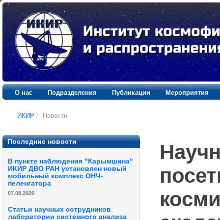
О нас
Подразделения
Публикации
Мероприятия
ИКИР
/
Новости
Последние новости
Научн
В пункте наблюдения "Карымшина"
посет
ИКИР ДВО РАН установлен новый
мобильный комплекс ОНЧ-
пеленгатора
косми
07.08.2026
Статьи научных сотрудников
лаборатории системного анализа