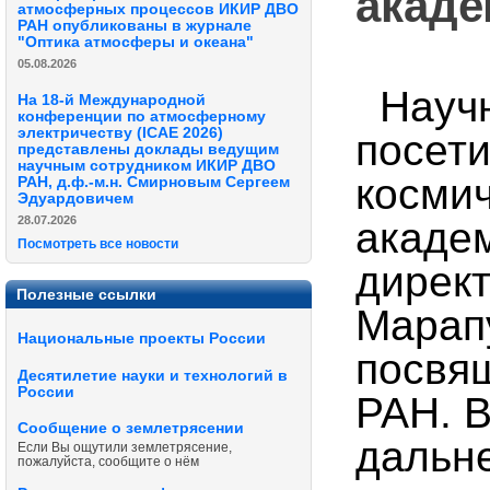
акаде
атмосферных процессов ИКИР ДВО
РАН опубликованы в журнале
"Оптика атмосферы и океана"
05.08.2026
Научн
На 18-й Международной
конференции по атмосферному
электричеству (ICAE 2026)
посет
представлены доклады ведущим
научным сотрудником ИКИР ДВО
косми
РАН, д.ф.-м.н. Смирновым Сергеем
Эдуардовичем
28.07.2026
академ
Посмотреть все новости
дирек
Полезные ссылки
Марапу
Национальные проекты России
посвя
Десятилетие науки и технологий в
России
РАН. В
Сообщение о землетрясении
дальн
Если Вы ощутили землетрясение,
пожалуйста, сообщите о нём