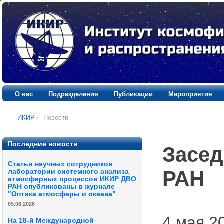
О нас
Подразделения
Публикации
Мероприятия
ИКИР
/
Новости
Последние новости
Засед
Статьи научных сотрудников
РАН
лаборатории системного анализа
атмосферных процессов ИКИР ДВО
РАН опубликованы в журнале
"Оптика атмосферы и океана"
05.08.2026
4 мая 20
На 18-й Международной