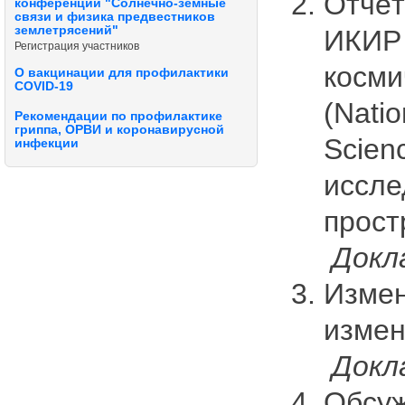
Отчёт
конференции "Солнечно-земные
связи и физика предвестников
землетрясений"
ИКИР 
Регистрация участников
косми
О вакцинации для профилактики
COVID-19
(Nati
Рекомендации по профилактике
гриппа, ОРВИ и коронавирусной
Scien
инфекции
иссле
прост
Докл
Измен
измен
Докл
Обсуж