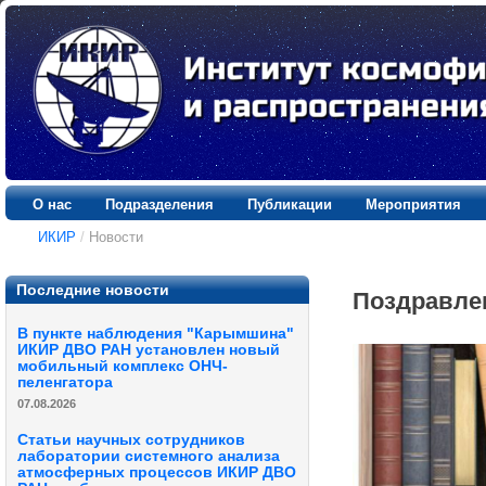
О нас
Подразделения
Публикации
Мероприятия
ИКИР
/
Новости
Последние новости
Поздравлен
В пункте наблюдения "Карымшина"
ИКИР ДВО РАН установлен новый
мобильный комплекс ОНЧ-
пеленгатора
07.08.2026
Статьи научных сотрудников
лаборатории системного анализа
атмосферных процессов ИКИР ДВО