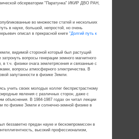
изической обсерватории "Паратунка" ИКИР ДВО РАН,
опубликованные во множестве статей и нескольких
путь в науке, большой, непростой, но очень
ерьевич описал в прекрасной книге
"Долгий путь к
Земли, видимой стороной который был растущий
 затронуть вопросы генерации земного магнитного
, в т.ч. физики очага землетрясения и связанные с
ками, вопросы атмосферного электричества. В
вой запутанности в физике Земли.
ясь учить своих молодых коллег беспристрастному
риродные явления с различных сторон, даже с
м объяснения. В 1984-1987 годах он читал лекции
ии по физике Земли и солнечно-земной физике в
ыл беззаветно предан науке и бескомпромиссен в
 интеллигентность, высокий профессионализм,