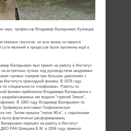
ких наук, профессор Владимир Валерьевич Кузнецов.
мственных геологов, но всю жизнь оставался
й сути явлений и процессов были заложены ещё в
димир Валерьевич был принят на работу в Институт
 на встречных пучках под руководством академика
вания газовых лазеров при больших давлениях с
и Института прикладной физики. В 1978 году
к по специальности «геофизика». Работы по
дной физики приблизили Владимира Валерьевича к
в разрабатываемых им модели "горячей Земли",
еофизике. В 1982 году Владимир Валерьевич по
.А.Трофимука возглавил Геофизическую
и лет. Затем пришли "лихие 90-е", с серьёзными
ия была фактически расформирована,
Валерьевич перешёл на работу в Институт
Р ДВО РАН Шевцова Б.М. в 2004 году приехал