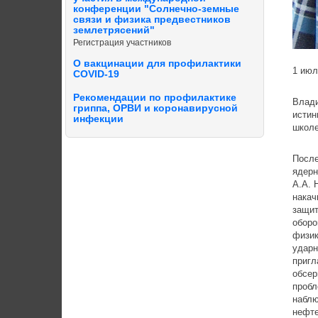
конференции "Солнечно-земные
связи и физика предвестников
землетрясений"
Регистрация участников
О вакцинации для профилактики
1 июл
COVID-19
Рекомендации по профилактике
Влади
гриппа, ОРВИ и коронавирусной
истин
инфекции
школе
После
ядерн
А.А. 
накач
защит
оборо
физик
ударн
пригл
обсер
пробл
наблю
нефте