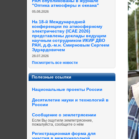
РАН опубликованы в журнале
"Оптика атмосферы и океана"
05.08.2026
На 18-й Международной
конференции по атмосферному
электричеству (ICAE 2026)
представлены доклады ведущим
научным сотрудником ИКИР ДВО
РАН, д.ф.-м.н. Смирновым Сергеем
Эдуардовичем
28.07.2026
Посмотреть все новости
Полезные ссылки
Национальные проекты России
Десятилетие науки и технологий в
России
Сообщение о землетрясении
Если Вы ощутили землетрясение,
пожалуйста, сообщите о нём
Регистрационная форма для
участия в международной