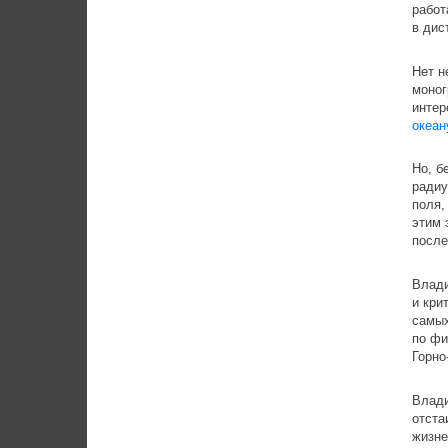
работ
в дис
Нет н
моног
интер
океан
Но, б
радиу
поля,
этим 
после
Влади
и кри
самых
по фи
Горно
Влади
отста
жизне