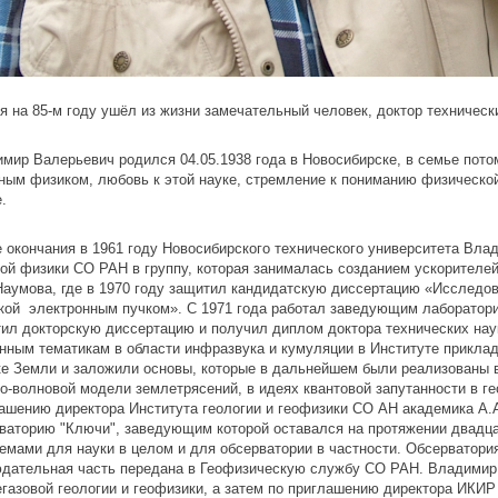
я на 85-м году ушёл из жизни замечательный человек, доктор техничес
мир Валерьевич родился 04.05.1938 года в Новосибирске, в семье пото
ным физиком, любовь к этой науке, стремление к пониманию физическо
.
 окончания в 1961 году Новосибирского технического университета Вла
ой физики СО РАН в группу, которая занималась созданием ускорителей
Наумова, где в 1970 году защитил кандидатскую диссертацию «Исследо
кой электронным пучком». С 1971 года работал заведующим лаборатори
ил докторскую диссертацию и получил диплом доктора технических нау
нным тематикам в области инфразвука и кумуляции в Институте прикла
е Земли и заложили основы, которые в дальнейшем были реализованы 
о-волновой модели землетрясений, в идеях квантовой запутанности в г
ашению директора Института геологии и геофизики СО АН академика А
ваторию "Ключи", заведующим которой оставался на протяжении двадцат
емами для науки в целом и для обсерватории в частности. Обсерватор
дательная часть передана в Геофизическую службу СО РАН. Владимир 
газовой геологии и геофизики, а затем по приглашению директора ИКИ