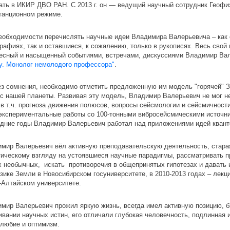
ать в ИКИР ДВО РАН. С 2013 г. он — ведущий научный сотрудник Геоф
танционном режиме.
еобходимости перечислять научные идеи Владимира Валерьевича – как 
рафиях, так и оставшиеся, к сожалению, только в рукописях. Весь свой 
есный и насыщенный событиями, встречами, дискуссиями Владимир Вал
у. Монолог немолодого профессора"
.
ез сомнения, необходимо отметить предложенную им модель "горячей" 
с нашей планеты. Развивая эту модель, Владимир Валерьевич не мог не
 в т.ч. прогноза движения полюсов, вопросы сейсмологии и сейсмичности
экспериментальные работы со 100-тонными вибросейсмическими источни
дние годы Владимир Валерьевич работал над приложениями идей кванто
мир Валерьевич вёл активную преподавательскую деятельность, стара
тическому взгляду на устоявшиеся научные парадигмы, рассматривать п
 необычных, искать противоречия в общепринятых гипотезах и давать и
зике Земли в Новосибирском госуниверситете, в 2010-2013 годах – лекц
-Алтайском университете.
мир Валерьевич прожил яркую жизнь, всегда имел активную позицию, б
ивании научных истин, его отличали глубокая человечность, подлинная
любие и оптимизм.