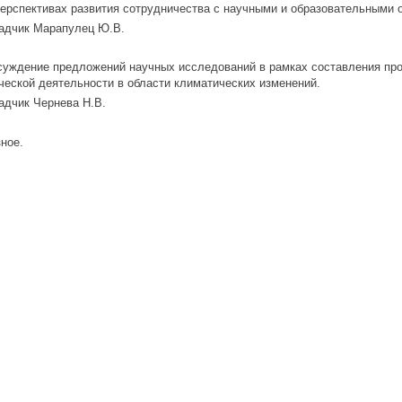
перспективах развития сотрудничества с научными и образовательными 
адчик Марапулец Ю.В.
суждение предложений научных исследований в рамках составления про
ческой деятельности в области климатических изменений.
дчик Чернева Н.В.
зное.