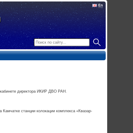
En
кабинете директора ИКИР ДВО РАН.
а Камчатке станции колокации комплекса «Квазар-