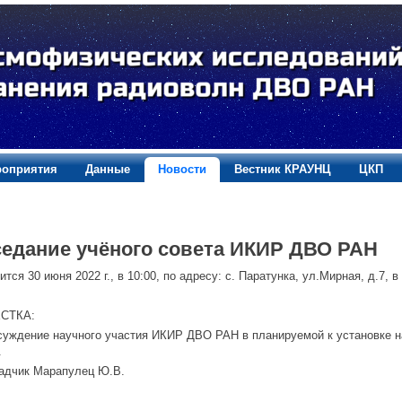
оприятия
Данные
Новости
Вестник КРАУНЦ
ЦКП
седание учёного совета ИКИР ДВО РАН
ится 30 июня 2022 г., в 10:00, по адресу: с. Паратунка, ул.Мирная, д.7, в
СТКА:
суждение научного участия ИКИР ДВО РАН в планируемой к установке н
.
адчик Марапулец Ю.В.