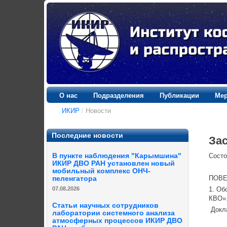
О нас
Подразделения
Публикации
Мер
ИКИР
/
Новости
Последние новости
За
В пункте наблюдения "Карымшина"
Состо
ИКИР ДВО РАН установлен новый
мобильный комплекс ОНЧ-
ПОВЕ
пеленгатора
07.08.2026
1. Об
КВО»
Статьи научных сотрудников
Докл
лаборатории системного анализа
атмосферных процессов ИКИР ДВО