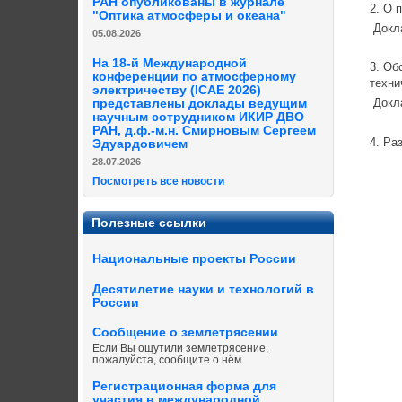
РАН опубликованы в журнале
2. О 
"Оптика атмосферы и океана"
Докл
05.08.2026
На 18-й Международной
3. Об
конференции по атмосферному
техни
электричеству (ICAE 2026)
Докла
представлены доклады ведущим
научным сотрудником ИКИР ДВО
РАН, д.ф.-м.н. Смирновым Сергеем
4. Ра
Эдуардовичем
28.07.2026
Посмотреть все новости
Полезные ссылки
Национальные проекты России
Десятилетие науки и технологий в
России
Сообщение о землетрясении
Если Вы ощутили землетрясение,
пожалуйста, сообщите о нём
Регистрационная форма для
участия в международной