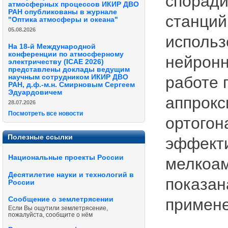
споради
атмосферных процессов ИКИР ДВО
РАН опубликованы в журнале
станции
"Оптика атмосферы и океана"
05.08.2026
использ
На 18-й Международной
конференции по атмосферному
нейронн
электричеству (ICAE 2026)
представлены доклады ведущим
научным сотрудником ИКИР ДВО
работе 
РАН, д.ф.-м.н. Смирновым Сергеем
Эдуардовичем
аппрокс
28.07.2026
Посмотреть все новости
ортогон
Полезные ссылки
эффекти
Национальные проекты России
мелкоам
Десятилетие науки и технологий в
показан
России
Сообщение о землетрясении
примене
Если Вы ощутили землетрясение,
пожалуйста, сообщите о нём