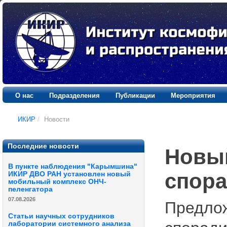
О нас
Подразделения
Публикации
Мероприятия
ИКИР
/
Новости
Последние новости
Новы
В пункте наблюдения "Карымшина"
спора
ИКИР ДВО РАН установлен новый
мобильный комплекс ОНЧ-
пеленгатора
07.08.2026
Предлож
Статьи научных сотрудников
лаборатории системного анализа