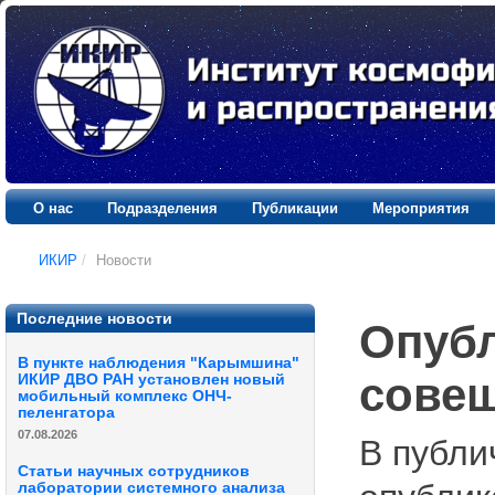
О нас
Подразделения
Публикации
Мероприятия
ИКИР
/
Новости
Последние новости
Опубл
В пункте наблюдения "Карымшина"
совещ
ИКИР ДВО РАН установлен новый
мобильный комплекс ОНЧ-
пеленгатора
07.08.2026
В публ
Статьи научных сотрудников
лаборатории системного анализа