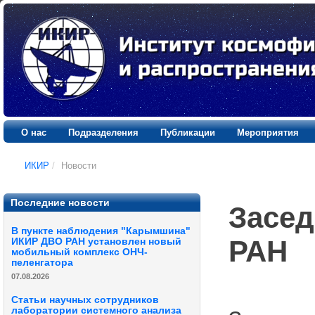
О нас
Подразделения
Публикации
Мероприятия
ИКИР
/
Новости
Последние новости
Засед
В пункте наблюдения "Карымшина"
РАН
ИКИР ДВО РАН установлен новый
мобильный комплекс ОНЧ-
пеленгатора
07.08.2026
Статьи научных сотрудников
лаборатории системного анализа